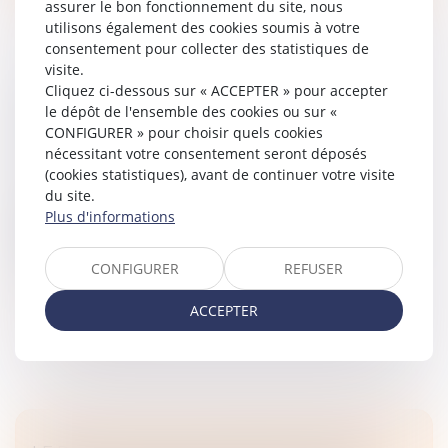
assurer le bon fonctionnement du site, nous
utilisons également des cookies soumis à votre
consentement pour collecter des statistiques de
visite.
Cliquez ci-dessous sur « ACCEPTER » pour accepter
CONSENTEMENT À L’ADOPTION ET DÉLAI
le dépôt de l'ensemble des cookies ou sur «
DE RÉTRACTATION
CONFIGURER » pour choisir quels cookies
Droit de la famille, des personnes et de leur patrimoine
nécessitant votre consentement seront déposés
/
Filiation
(cookies statistiques), avant de continuer votre visite
du site.
Une femme donne naissance à un enfant en janvier
Plus d'informations
2016. Son épouse sollicite une adoption plénière de
l’enfant en avril 2016, à laquelle la mère biologique a
consenti en février...
CONFIGURER
REFUSER
Lire la suite
ACCEPTER