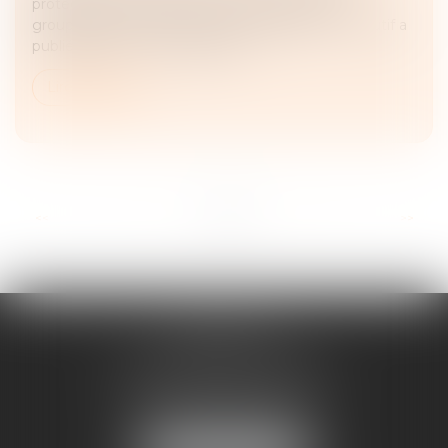
protection de l’enfance à la mise en place du
groupement « France enfance protégée », l’exécutif a
publié, depuis le mois décemb...
Lire la suite
...
<<
<
2
3
4
5
6
7
8
>
>>
FRANÇOISE
DOUSSON-BILLOUDET
136 Pl. du Champ de Foire
01400 Châtillon-sur-Chalaronne
Tél :
04 74 55 19 64