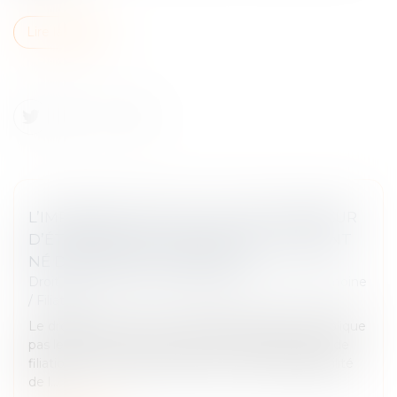
Lire la suite
L’IMPOSSIBILITÉ POUR LE TIERS DONNEUR
D’ÉTABLIR UNE FILIATION AVEC L’ENFANT
NÉ DU DON EST CONFORME
Droit de la famille, des personnes et de leur patrimoine
/
Filiation
Le droit de mener une vie familiale normale n’implique
pas le droit, pour le tiers donneur, d’établir un lien de
filiation avec l’enfant issu du don ; aussi l’impossibilité
de l...