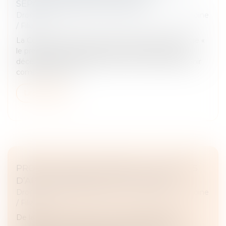
SÉPARATION OU DU DIVORCE
Droit de la famille, des personnes et de leur patrimoine
/
Filiation
La Cour de cassation a jugé le 19 janvier dernier, que «
le préjudice économique d'un enfant résultant du
décès d'un de ses parents doit être évalué sans tenir
compte ni de la s...
Lire la suite
PROTECTION DE L’ENFANCE : LES TEXTES
D’APPLICATION DE LA LOI «TAQUET »
Droit de la famille, des personnes et de leur patrimoine
/
Filiation
De la nouvelle mouture du Conseil national de la