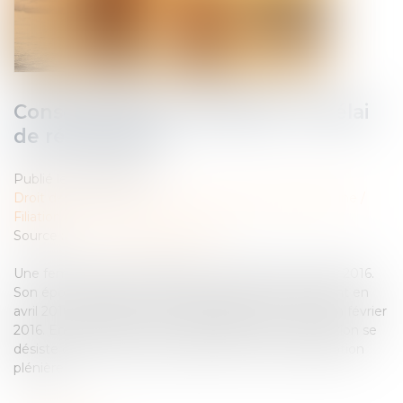
Consentement à l’adoption et délai
de rétractation
Publié le :
23/05/2023
Droit de la famille, des personnes et de leur patrimoine
/
Filiation
Source :
www.lemag-juridique.com
Une femme donne naissance à un enfant en janvier 2016.
Son épouse sollicite une adoption plénière de l’enfant en
avril 2016, à laquelle la mère biologique a consenti en février
2016. En décembre 2018, la demanderesse à l’adoption se
désiste de l’instance, puis sollicite de nouveau l’adoption
plénière...