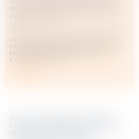
LE PARENT AYANT DONNÉ NAISSANCE
PEUT-IL ÊTRE ENREGISTRÉ EN TANT QUE
PÈRE À L’ÉTAT CIVIL ?
Droit de la famille, des personnes et de leur patrimoine
/
Filiation
La Cour européenne des droits de l’homme (CEDH)
estime que le refus d’inscription du genre actuel du
parent transgenre, sans lien avec la fonction
procréatrice, à l’état civil d...
Lire la suite
PRÉJUDICE ÉCONOMIQUE DE L’ENFANT
POUR CAUSE DE DÉCÈS D’UN PARENT ET
PRISE EN CONSIDÉRATION DE LA