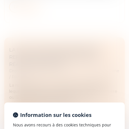
Lire la suite
LA FILIATION PAR RECONNAISSANCE
REPOSE SUR UNE PRÉSOMPTION DE
RÉALITÉ BIOLOGIQUE
Droit de la famille, des personnes et de leur patrimoine
/
Filiation
La reconnaissance est l’acte libre et volontaire par
lequel un homme ou une femme déclare être le père
ou la mère d’un enfant ; elle repose sur une
présomption de conformité de...
Information sur les cookies
Lire la suite
Nous avons recours à des cookies techniques pour