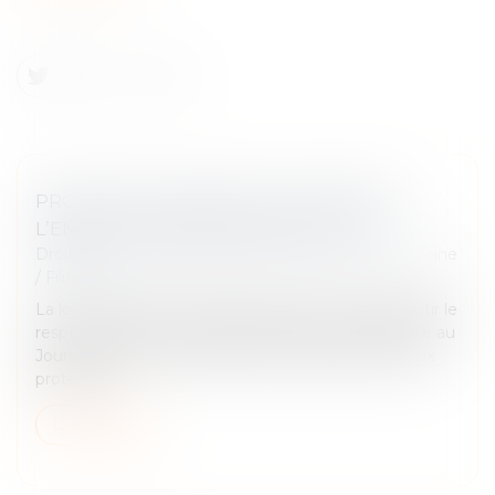
PROTECTION DU DROIT À L’IMAGE DE
L’ENFANT : PUBLICATION DE LA LOI
Droit de la famille, des personnes et de leur patrimoine
/
Filiation
La loi n° 2024-120 du 19 février 2024 visant à garantir le
respect du droit à l’image des enfants a été publiée au
Journal officiel du 20 février 2024. Destinée à mieux
protéger...
Lire la suite