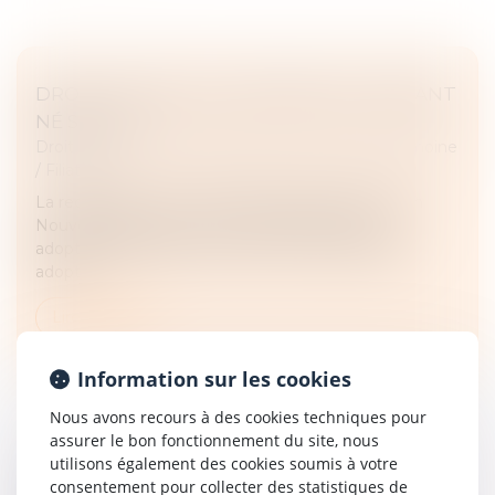
DROIT D’ACCÈS AUX ORIGINES DE L’ENFANT
NÉ SOUS X
Droit de la famille, des personnes et de leur patrimoine
/
Filiation
La requérante, une ressortissante française née en
Nouvelle-Calédonie, n’eut connaissance de son
adoption qu’après le décès de son second parent
adoptif.
Lire la suite
Information sur les cookies
Nous avons recours à des cookies techniques pour
assurer le bon fonctionnement du site, nous
utilisons également des cookies soumis à votre
RECEVABILITÉ DE L’ACTION EN
consentement pour collecter des statistiques de