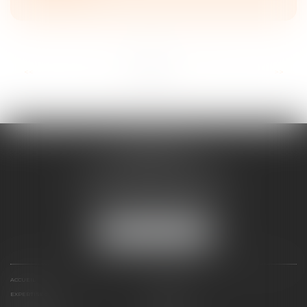
...
<<
<
1
2
3
4
5
6
7
>
>>
FRANÇOISE
DOUSSON-BILLOUDET
136 Pl. du Champ de Foire
01400 Châtillon-sur-Chalaronne
Tél :
04 74 55 19 64
NOUS LOCALISER
ACCUEIL
PRÉSENTATION
EXPERTISES
ACTUS