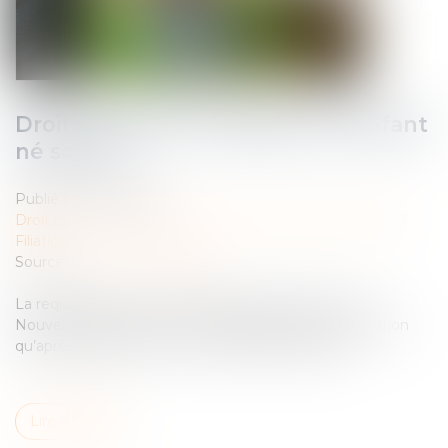
Droit d’accès aux origines de l’enfant
né sous X
Publié le :
20/02/2024
Droit de la famille, des personnes et de leur patrimoine
/
Filiation
Source :
www.actu-juridique.fr
La requérante, une ressortissante française née en
Nouvelle-Calédonie, n’eut connaissance de son adoption
qu’après le décès de son second parent adoptif.
Lire la suite