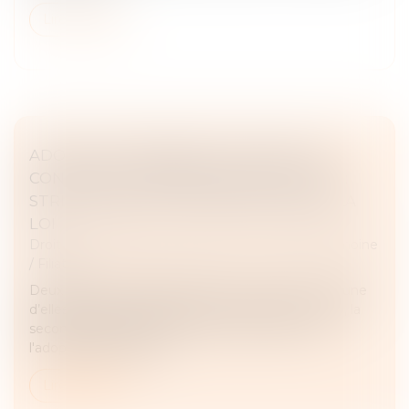
Lire la suite
ADOPTION PLÉNIÈRE DE L’ENFANT DU
CONJOINT ET SÉPARATION DU COUPLE :
STRICT RESPECT DES CONDITIONS DE LA
LOI
Droit de la famille, des personnes et de leur patrimoine
/
Filiation
Deux femmes s’étaient mariées en juin 2017, et l’une
d’elles avait donné naissance à un enfant en 2018, la
seconde ayant sollicité en 2021 le prononcé de
l'adoption plénière de...
Lire la suite