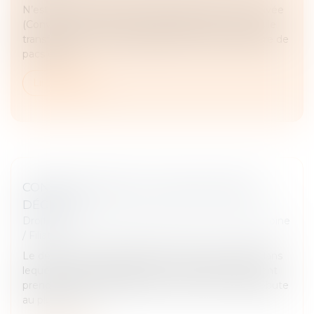
N’est pas contraire au droit au respect de la vie privée
(Conv. EDH art. 8) le fait d’interdire à deux veuves le
transfert, pour l’une des gamètes de son partenaire de
pacs décé...
Lire la suite
CONGÉ D’ADOPTION : PUBLICATION DU
DÉCRET !
Droit de la famille, des personnes et de leur patrimoine
/
Filiation
Le décret du 12 septembre 2023 précise le délai dans
lequel les travailleurs salariés et non-salariés peuvent
prendre le congé d’adoption, puisque le congé débute
au plus tôt se...