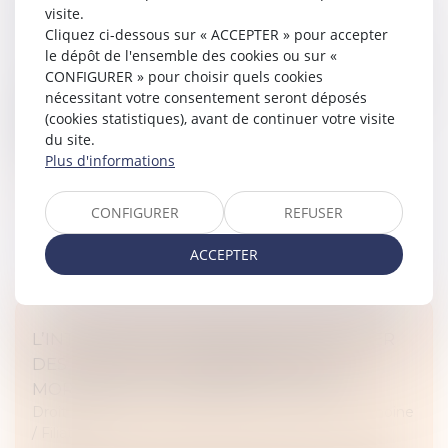
CONTESTATION DE PATERNITÉ
visite.
Cliquez ci-dessous sur « ACCEPTER » pour accepter
Droit de la famille, des personnes et de leur patrimoine
le dépôt de l'ensemble des cookies ou sur «
/
Filiation
CONFIGURER » pour choisir quels cookies
S’agissant d’une action en contestation de filiation, des
nécessitant votre consentement seront déposés
règles spécifiques s’appliquent, notamment
(cookies statistiques), avant de continuer votre visite
concernant les personnes recevables à agir. Ainsi,
du site.
l’article 333 du Code civ...
Plus d'informations
Lire la suite
CONFIGURER
REFUSER
ACCEPTER
L’INTERDICTION FRANÇAISE D’EXPORTER
DES GAMÈTES OU EMBRYONS POST-
MORTEM EST CONFORME À LA CEDH
Droit de la famille, des personnes et de leur patrimoine
/
Filiation