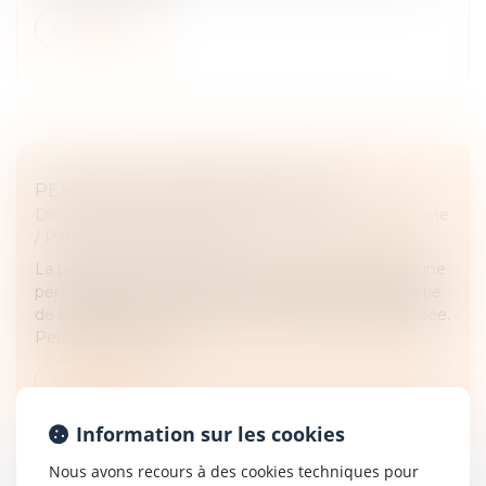
Lire la suite
PENSION DE RÉVERSION EN 2025.
Droit de la famille, des personnes et de leur patrimoine
/
Patrimoine et succession
La pension de réversion est la somme perçue, par une
personne veuve. Ce montant correspond à une partie
de la retraite de son époux ou de son épouse décédée.
Percevoir une pensi...
Lire la suite
Information sur les cookies
Nous avons recours à des cookies techniques pour