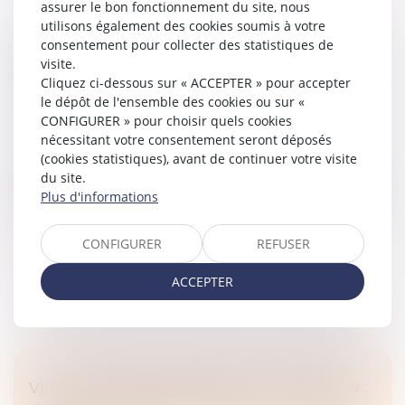
assurer le bon fonctionnement du site, nous
utilisons également des cookies soumis à votre
consentement pour collecter des statistiques de
INDIVISION ET LICITATION : RAPPEL DE LA
visite.
NÉCESSITÉ D’UN PARTAGE IMPOSSIBLE EN
Cliquez ci-dessous sur « ACCEPTER » pour accepter
NATURE
le dépôt de l'ensemble des cookies ou sur «
Droit de la famille, des personnes et de leur patrimoine
CONFIGURER » pour choisir quels cookies
/
Patrimoine et succession
nécessitant votre consentement seront déposés
(cookies statistiques), avant de continuer votre visite
En matière de partage successoral, l'article 1377 du
du site.
Code de procédure civile pose le principe selon lequel
Plus d'informations
la licitation des biens indivis ne peut être ordonnée que
si ces bien...
CONFIGURER
REFUSER
Lire la suite
ACCEPTER
VICE DU CONSENTEMENT ET SUCCESSION :