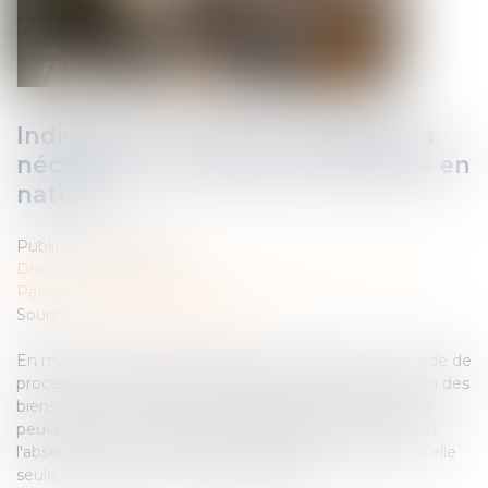
Indivision et licitation : rappel de la
nécessité d’un partage impossible en
nature
Publié le :
20/02/2025
Droit de la famille, des personnes et de leur patrimoine
/
Patrimoine et succession
Source :
www.lemag-juridique.com
En matière de partage successoral, l'article 1377 du Code de
procédure civile pose le principe selon lequel la licitation des
biens indivis ne peut être ordonnée que si ces biens ne
peuvent être commodément partagés en nature. Ainsi,
l'absence d'accord entre les indivisaires ne suffit pas, à elle
seule, à justifier une vente par licitation...