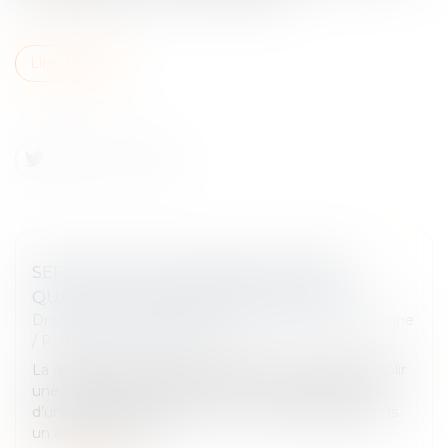
Lire la suite
SERVITUDE ET DONATION-PARTAGE :
QUAND L’INDIVISION NE SUFFIT PAS !
Droit de la famille, des personnes et de leur patrimoine
/
Patrimoine et succession
La destination du père de famille permet-elle d’établir
une servitude lorsque des biens sont attribués lors
d’une donation-partage ? La Cour de cassation, dans
un arrêt du 27 fé...