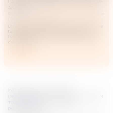
L’ACCORD TRANSACTIONNEL PEUT-IL ÊTRE
ANNULÉ ?
Droit de la famille, des personnes et de leur patrimoine
/
Patrimoine et succession
La révocation d’un testament antérieur peut entraîner
l’application des règles de la dévolution légale.
Lorsqu’un litige survient entre héritiers sur la validité
d’un testament...
Lire la suite
INDIVISION SUCCESSORALE ET
DÉMEMBREMENT : LA COUR DE CASSATION
TRANCHE EN FAVEUR DES NUS-
PROPRIÉTAIRES