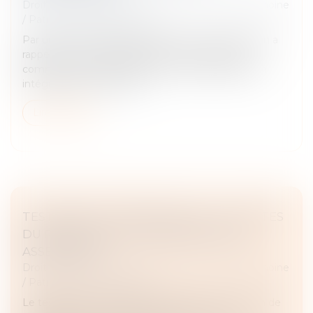
Droit de la famille, des personnes et de leur patrimoine
/
Patrimoine et succession
Par un arrêt du 15 janvier 2025, la Cour de cassation a
rappelé que, malgré l'adoption d'un régime de
communauté universelle avec clause d'attribution
intégrale au conjoint surv...
Lire la suite
TESTAMENT INTERNATIONAL : LES LIMITES
DU RECOURS À UN INTERPRÈTE NON
ASSERMENTÉ
Droit de la famille, des personnes et de leur patrimoine
/
Patrimoine et succession
Le testament international, régi par la Convention de