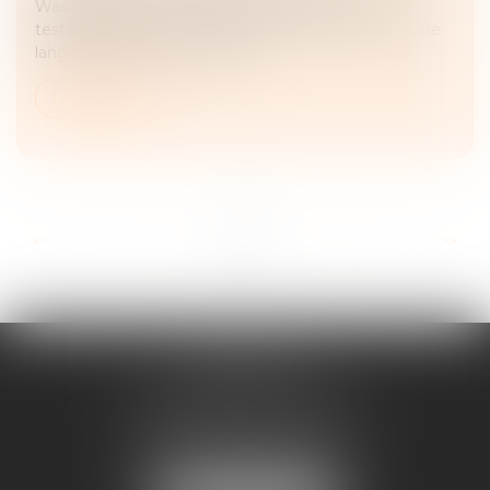
Washington du 26 octobre 1973, permet à un
testateur d’exprimer ses dernières volontés dans une
langue quelconque. Toutefoi...
Lire la suite
...
...
<<
<
2
3
4
5
6
7
8
>
>>
FRANÇOISE
DOUSSON-BILLOUDET
136 Pl. du Champ de Foire
01400 Châtillon-sur-Chalaronne
Tél :
04 74 55 19 64