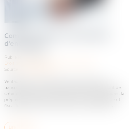
Comment réussir sa transmission
d'entreprise ?
Publié le :
17/04/2023
Droit des sociétés
/
Transmission d’entreprise
Source :
www.daf-mag.fr
Véritable sujet dans la pérennité d'une entreprise, la
transmission est une opération importante permettant de
créer de la valeur au sein de l'entreprise. Il faut cependant la
préparer correctement en amont, car le cadre juridique et
fiscal française reste peu favorable à ces transmissions...
Lire la suite