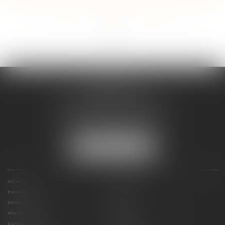
...
...
<<
<
7
8
9
10
11
12
13
>
>>
FRANÇOISE
DOUSSON-BILLOUDET
136 Pl. du Champ de Foire
01400 Châtillon-sur-Chalaronne
Tél :
04 74 55 19 64
NOUS LOCALISER
ACCUEIL
PRÉSENTATION
EXPERTISES
ACTUS
PAIEMENT EN LIGNE
HONORAIRES
RDV EN LIGNE
CONTACT
ESPACE CLIENT
PLAN DU SITE