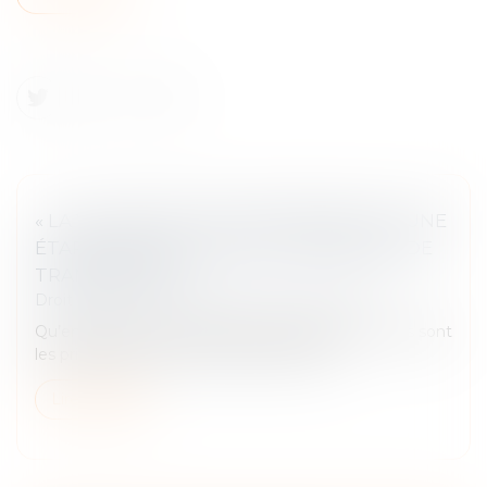
« LA VALORISATION D’ENTREPRISE EST UNE
ÉTAPE CRUCIALE LORS DU PROCESSUS DE
TRANSMISSION »
Droit des sociétés
/
Transmission d’entreprise
Qu’entend-on par valorisation d’entreprise ? Quels sont
les principaux enjeux et écueils à éviter ?...
Lire la suite