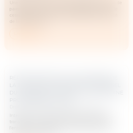
Une société mère peut céder sa filiale en cessation de
paiements sans s'être assurée préalablement que le
cessionnaire sera en mesure de garantir la pérennité
de la société cédé...
Lire la suite
RÉPONSE MINIMALISTE DU MINISTÈRE DE
LA JUSTICE SUR LE CARACTÈRE UNIVERSEL
DU TRANSFERT UNIVERSEL DE PATRIMOINE
PROFESSIONNEL (TUPP)
Droit des sociétés
/
Transmission d’entreprise
Interrogé sur le caractère réellement universel du
transfert universel de patrimoine professionnel de
l’entrepreneur individuel, le ministère de la Justice