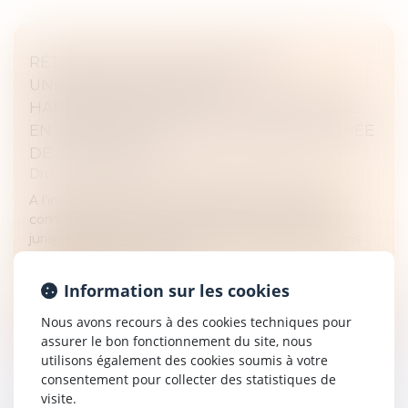
RÉTRACTATION DES PROMESSES
UNILATÉRALES DE VENTE :
HARMONISATION DE LA JURISPRUDENCE
EN FAVEUR D’UNE APPLICATION ANTICIPÉE
DE LA RÉFORME
Droit des sociétés
/
Transmission d’entreprise
A l’instar de la première chambre civile, la chambre
commerciale de la Cour de cassation modifie sa
jurisprudence sur la rétractation du promettant dans
des promesses unilatéral...
Information sur les cookies
Lire la suite
Nous avons recours à des cookies techniques pour
assurer le bon fonctionnement du site, nous
utilisons également des cookies soumis à votre
consentement pour collecter des statistiques de
visite.