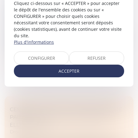
Cliquez ci-dessous sur « ACCEPTER » pour accepter
COMMENT RÉUSSIR SA TRANSMISSION
le dépôt de l'ensemble des cookies ou sur «
D'ENTREPRISE ?
CONFIGURER » pour choisir quels cookies
Droit des sociétés
/
Transmission d’entreprise
nécessitant votre consentement seront déposés
(cookies statistiques), avant de continuer votre visite
Véritable sujet dans la pérennité d'une entreprise, la
du site.
transmission est une opération importante permettant
Plus d'informations
de créer de la valeur au sein de l'entreprise. Il faut
cependant la p...
CONFIGURER
REFUSER
Lire la suite
ACCEPTER
CESSION D'UNE FILIALE EN CESSATION DE
PAIEMENTS PAR SA SOCIÉTÉ MÈRE : EST-
ELLE FAUTIVE ?
Droit des sociétés
/
Transmission d’entreprise