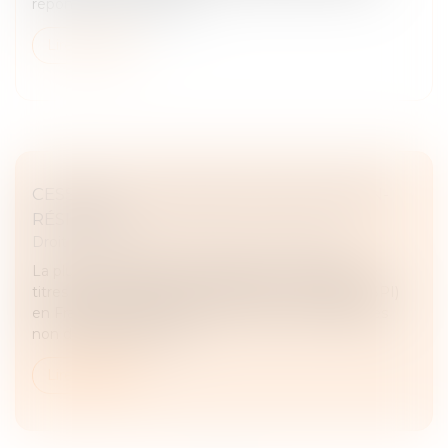
répond de manière min...
Lire la suite
CESSION DE TITRES DE SPI PAR LES NON-
RÉSIDENTS
Droit des sociétés
/
Transmission d’entreprise
La plus-value réalisée à l'occasion de la cession de
titres de sociétés à prépondérance immobilière (SPI)
en France par des personnes morales ou physiques
non domiciliées en Fra...
Lire la suite