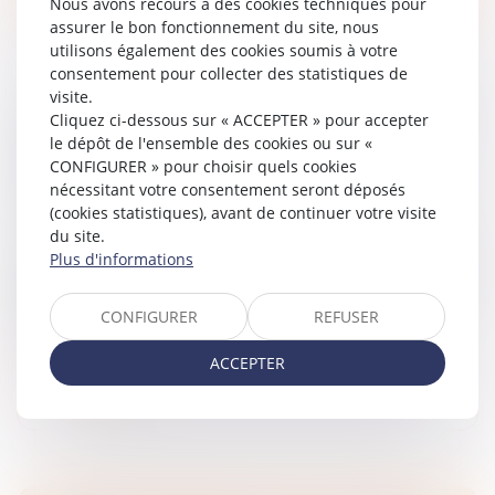
Nous avons recours à des cookies techniques pour
assurer le bon fonctionnement du site, nous
utilisons également des cookies soumis à votre
consentement pour collecter des statistiques de
visite.
PROPOSITION DE LOI VISANT À RENFORCER
Cliquez ci-dessous sur « ACCEPTER » pour accepter
le dépôt de l'ensemble des cookies ou sur «
LA LUTTE CONTRE LES VIOLENCES
CONFIGURER » pour choisir quels cookies
SEXUELLES ET SEXISTES
nécessitant votre consentement seront déposés
Droit de la famille, des personnes et de leur patrimoine
(cookies statistiques), avant de continuer votre visite
/
Violences familiales
du site.
Cette proposition de loi transpartisane vise à renforcer
Plus d'informations
la lutte contre les violences sexistes et sexuelles : prise
en compte des attitudes coercitives dans le délit de
CONFIGURER
REFUSER
harcèle...
ACCEPTER
Lire la suite