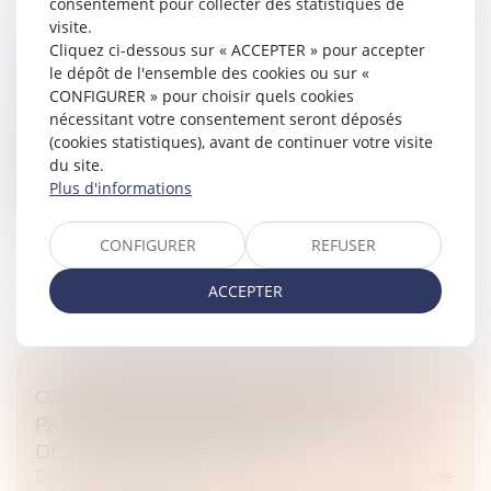
consentement pour collecter des statistiques de
visite.
CONTRAT OBSÈQUES
Cliquez ci-dessous sur « ACCEPTER » pour accepter
Droit de la famille, des personnes et de leur patrimoine
le dépôt de l'ensemble des cookies ou sur «
/
Patrimoine et succession
CONFIGURER » pour choisir quels cookies
nécessitant votre consentement seront déposés
C’est prévoir ses obsèques. Il s’agit de contrats de
(cookies statistiques), avant de continuer votre visite
prévoyance, qui permettent au souscripteur de
du site.
décharger ses proches du financement de ses
Plus d'informations
obsèques en anticipant à la fois l...
Lire la suite
CONFIGURER
REFUSER
ACCEPTER
COMMENT S'EXERCE L'AUTORITÉ
PARENTALE DES PARENTS SÉPARÉS LORS
DE LA RENTRÉE SCOLAIRE ?
Droit de la famille, des personnes et de leur patrimoine