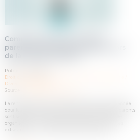
Comment s'exerce l'autorité
parentale des parents séparés lors
de la rentrée scolaire ?
Publié le :
25/09/2024
Droit de la famille, des personnes et de leur patrimoine
/
Divorce et séparation
Source :
www.lemag-juridique.com
La rentrée scolaire est une étape importante dans l’année
pour les parents et leurs enfants, surtout lorsque les parents
sont séparés. Il va falloir mettre en place une nouvelle
organisation : nouvelle école, inscription à des activités
extrascolaires… En cas de désaccord, qui décide ?...