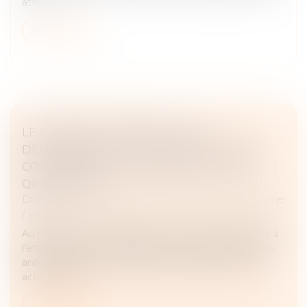
atte...
Lire la suite
LE RECOURS IMPOSSIBLE DE LA
DÉLIVRANCE DE L’ACTE DE NOTORIÉTÉ
CONSTATANT UNE POSSESSION D’ÉTAT :
QPC REJETÉE
Droit de la famille, des personnes et de leur patrimoine
/
Filiation
Au moment de sa naissance, une enfant est inscrite à
l’état civil comme étant la fille d’un couple. Quelques
années plus tard, l’enfant sollicite la délivrance d’un
acte de noto...
Lire la suite