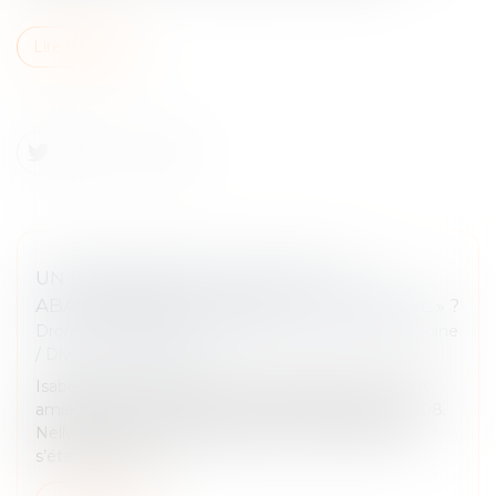
Lire la suite
UN PARTENAIRE DE PACS PEUT-IL
ABANDONNER LE DOMICILE « CONJUGAL » ?
Droit de la famille, des personnes et de leur patrimoine
/
Divorce et séparation
Isabelle vient d’avoir une violente dispute avec son
amie Nelly avec laquelle elle est pacsée depuis 2008.
Nelly lui annonce qu’elle quitte leur domicile pour
s’établir à une au...