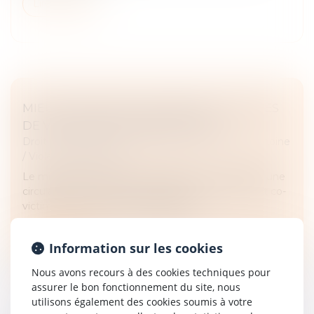
Lire la suite
MIEUX PROTÉGER LES ENFANTS VICTIMES
DE VIOLENCES INTRAFAMILIALES
Droit de la famille, des personnes et de leur patrimoine
/
Violences familiales
Le ministère de la Justice a diffusé, fin août 2024, une
circulaire sur la protection des mineurs victimes et co-
victimes de violences intrafamiliales...
Lire la suite
Information sur les cookies
Nous avons recours à des cookies techniques pour
assurer le bon fonctionnement du site, nous
utilisons également des cookies soumis à votre