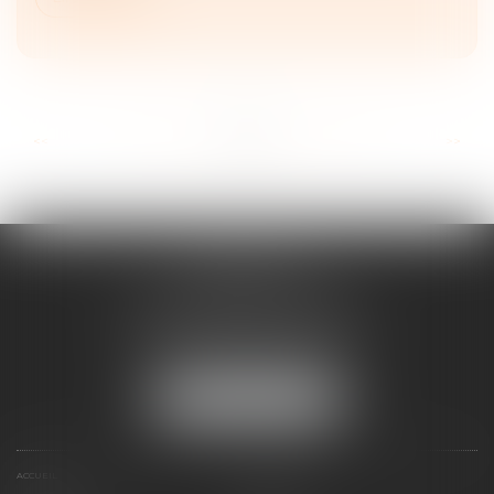
...
...
<<
<
24
25
26
27
28
29
30
>
>>
FRANÇOISE
DOUSSON-BILLOUDET
136 Pl. du Champ de Foire
01400 Châtillon-sur-Chalaronne
Tél :
04 74 55 19 64
NOUS LOCALISER
ACCUEIL
PRÉSENTATION