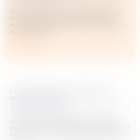
/
Divorce et séparation
La rentrée scolaire est une étape importante dans
l’année pour les parents et leurs enfants, surtout
lorsque les parents sont séparés. Il va falloir mettre en
place une nouvelle...
Lire la suite
LA PROTECTION DU PATRIMOINE DES
MAJEURS PROTÉGÉS
Droit de la famille, des personnes et de leur patrimoine
/
Patrimoine et succession
Si l’article 414 du Code civil prévoit qu’à l’âge de la
majorité, « chacun est capable d'exercer les droits dont
il a la jouissance », il arrive que certains majeurs soient