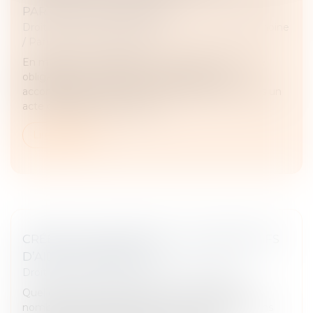
PARTAGE SUCCESSORAL
Droit de la famille, des personnes et de leur patrimoine
/
Patrimoine et succession
En matière successorale, le notaire est tenu à une
obligation de conseil envers les parties qu’il
accompagne, notamment lorsqu’il intervient dans un
acte de partage. Ce devoir e...
Lire la suite
CRÉER SON ENTREPRISE : LES DISPOSITIFS
D’AIDE À CONNAÎTRE
Droit des sociétés
/
Transmission d’entreprise
Quel que soit votre parcours et votre profil, de
nombreuses aides existent pour vous soutenir dans