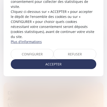
consentement pour collecter des statistiques de
visite.
NOUVELLE BAISSE DES CRÉATIONS
Cliquez ci-dessous sur « ACCEPTER » pour accepter
D’ENTREPRISES EN MARS 2025 -
le dépôt de l'ensemble des cookies ou sur «
INFORMATIONS RAPIDES
CONFIGURER » pour choisir quels cookies
Droit des sociétés
/
Transmission d’entreprise
nécessitant votre consentement seront déposés
(cookies statistiques), avant de continuer votre visite
En mars 2025, le nombre total de créations
du site.
d’entreprises, tous types d’entreprises confondus et en
Plus d'informations
données corrigées des variations saisonnières et des
effets des jours ouvrable...
CONFIGURER
REFUSER
Lire la suite
ACCEPTER
DEVOIR DE CONSEIL DU NOTAIRE ET
ASSURANCE-VIE : LE POINT SUR
L'OBLIGATION D'INFORMATION EN CAS DE