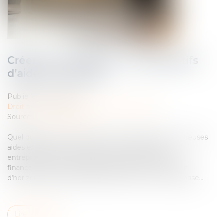
Créer son entreprise : les dispositifs
d’aide à connaître
Publié le :
28/04/2025
Droit des sociétés
/
Transmission d’entreprise
Source :
www.info.gouv.fr
Quel que soit votre parcours et votre profil, de nombreuses
aides existent pour vous soutenir dans l’aventure
entrepreneuriale. Exonérations, accompagnements,
financements ou dispositifs spécifiques : voici un tour
d’horizon des leviers à activer pour créer votre entreprise...
Lire la suite