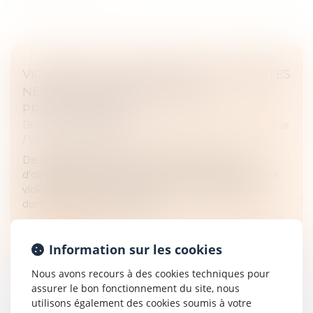
VIOLENCES SUR LES ENFANTS : LES ALERTES
NE SONT PAS AISÉES POUR LES
PROFESSIONNELS
Droit de la famille, des personnes et de leur patrimoine
/
Violences familiales
De septembre 2024 à février 2025, le Groupe
d'observation de la protection des enfants contre les
violences (Gopev), émanation de six organisations,
dont la Cnape, a réalisé des...
Lire la suite
Information sur les cookies
Nous avons recours à des cookies techniques pour
assurer le bon fonctionnement du site, nous
utilisons également des cookies soumis à votre