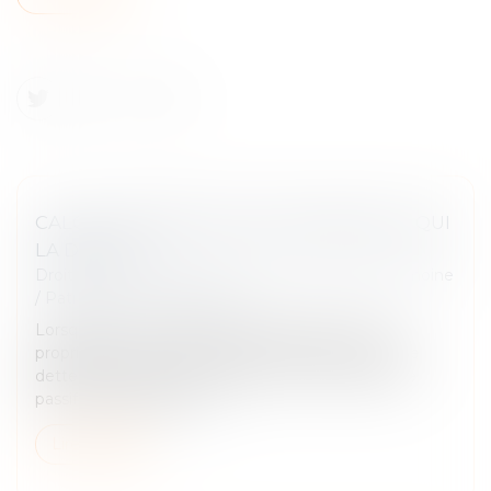
CALCUL DES DROITS DE SUCCESSION : À QUI
LA DETTE ?
Droit de la famille, des personnes et de leur patrimoine
/
Patrimoine et succession
Lorsqu’une succession est répartie entre un nu-
propriétaire et un usufruitier, et en présence d’une
dette successorale, sur quelle part va s’imputer ce
passif successoral pour l...
Lire la suite