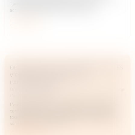
l’aventure entrepreneuriale. Exonérations,
accompagnements, financements ou di...
Lire la suite
DÉCONSTRUIRE LES IDÉES REÇUES SUR LES
VIOLENCES CONJUGALES PAR
L’ANTHROPOLOGIE
Droit de la famille, des personnes et de leur patrimoine
/
Violences familiales
L’anthropologie permet d’appréhender les violences
conjugales comme un problème social complexe
touchant tous les milieux. Plusieurs problématiques
sont souvent associées : cris...