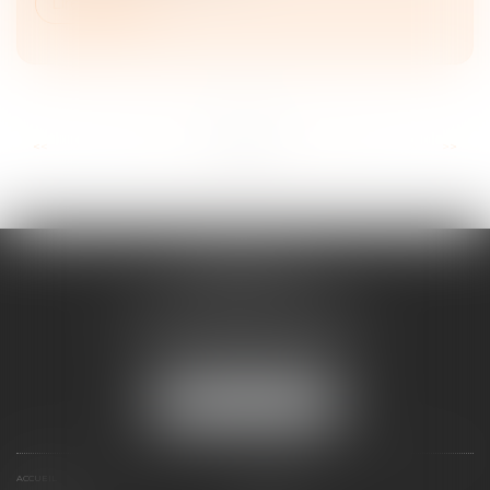
Lire la suite
...
...
<<
<
11
12
13
14
15
16
17
>
>>
FRANÇOISE
DOUSSON-BILLOUDET
136 Pl. du Champ de Foire
01400 Châtillon-sur-Chalaronne
Tél :
04 74 55 19 64
NOUS LOCALISER
ACCUEIL
PRÉSENTATION