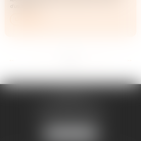
d’usufruit sur...
Lire la suite
...
...
<<
<
40
41
42
43
44
45
46
>
>>
FRANÇOISE
DOUSSON-BILLOUDET
136 Pl. du Champ de Foire
01400 Châtillon-sur-Chalaronne
Tél :
04 74 55 19 64
NOUS LOCALISER