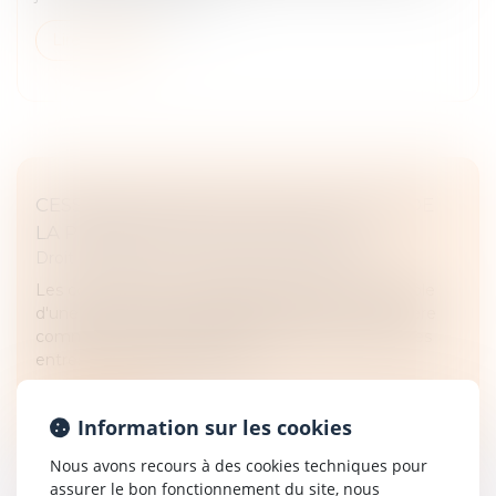
Lire la suite
CESSION DE PARTS SOCIALES : EFFETS DE
LA PRÉSOMPTION DE SOLIDARITÉ
Droit des sociétés
/
Transmission d’entreprise
Les conventions qui emportent cession de contrôle
d'une société commerciale présentant un caractère
commercial, encore qu'elles ne soient pas conclues
entres commerçants, les ob...
Lire la suite
Information sur les cookies
Nous avons recours à des cookies techniques pour
assurer le bon fonctionnement du site, nous