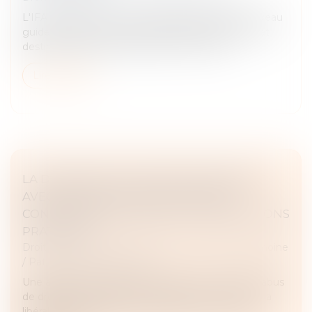
L'IFA présentait à Lyon le 15 septembre, son nouveau
guide consacré à la transmission des entreprises et
destiné à la gouvernance des ETI et PME...
Lire la suite
LA DONATION D’UNE SOMME D’ARGENT
AVEC RÉSERVE DE QUASI-USUFRUIT :
CONDITIONS DE VALIDITÉ ET PRÉCAUTIONS
PRATIQUES
Droit de la famille, des personnes et de leur patrimoine
/
Patrimoine et succession
Une affaire récente portée devant le Comité de l’abus
de droit fiscal (CADF) est l’occasion de revenir sur la
libéralité originale qu’est la donation avec réserve