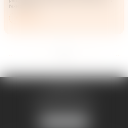
personnellement constatée par l'officier public dans
l'exercice de se...
Lire la suite
...
...
<<
<
14
15
16
17
18
19
20
>
>>
FRANÇOISE
DOUSSON-BILLOUDET
136 Pl. du Champ de Foire
01400 Châtillon-sur-Chalaronne
Tél :
04 74 55 19 64
NOUS LOCALISER