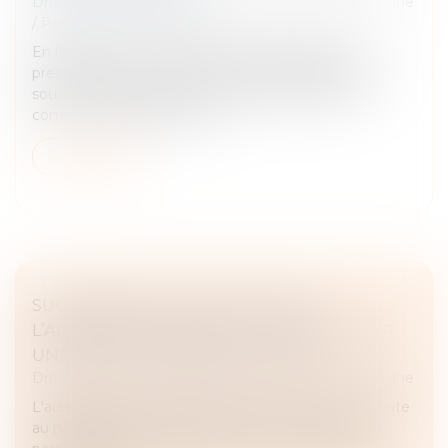
Droit de la famille, des personnes et de leur patrimoine
/
Patrimoine et succession
En l'absence d'un texte spécifique régissant la
prescription de l’action en recel successoral, elle est
soumise à la prescription quinquennale de droit
commun prévue par l’artic...
Lire la suite
SUCCESSION ET QUASI-USUFRUIT :
L’ADMINISTRATION PEUT-ELLE RECTIFIER
UNE DETTE DÉCLARÉE AU PASSIF ?
Droit de la famille, des personnes et de leur patrimoine
L'administration fiscale peut écarter une dette inscrite
au passif d’une succession si celle-ci n'a pas été