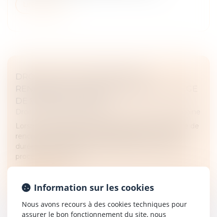
Lire la suite
DROIT DE VISITE EN ESPACE DE
RENCONTRE : L’OBLIGATION POUR LE JUGE
DE FIXER UNE DURÉE
Droit de la famille, des personnes et de leur patrimoine
Lorsqu'un droit de visite est exercé dans un espace de
rencontre, le juge doit impérativement en fixer la
durée, conformément à l'article 1180-5 du Code de
procédure civile. L'a...
Lire la suite
Information sur les cookies
Nous avons recours à des cookies techniques pour
assurer le bon fonctionnement du site, nous