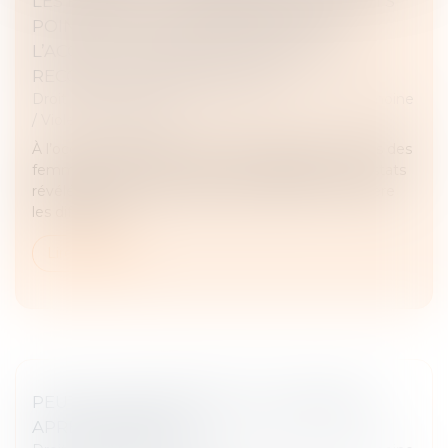
LES FEMMES : LE DÉFENSEUR DES DROITS
POINTE DES INSUFFISANCES DANS
L’ACCUEIL, LA PRISE EN CHARGE ET LA
RECONNAISSANCE DES FAITS
Droit de la famille, des personnes et de leur patrimoine
/
Violences familiales
À l’occasion de la Journée internationale des droits des
femmes, le Défenseur des droits rappelle les constats
révélés par trois documents qui mettent en lumière
les difficultés...
Lire la suite
PEUT-ON AGIR EN RECEL SUCCESSORAL
APRÈS CINQ ANS ?