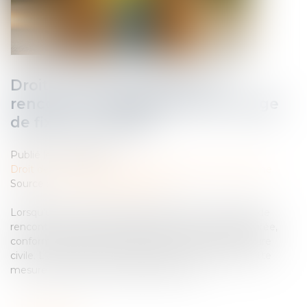
Droit de visite en espace de
rencontre : l’obligation pour le juge
de fixer une durée
Publié le :
25/03/2025
Droit de la famille, des personnes et de leur patrimoine
Source :
www.lemag-juridique.com
Lorsqu'un droit de visite est exercé dans un espace de
rencontre, le juge doit impérativement en fixer la durée,
conformément à l'article 1180-5 du Code de procédure
civile. L'absence de précision quant à la durée de cette
mesure constitue une violation de la loi...