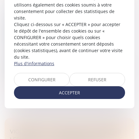
utilisons également des cookies soumis à votre
consentement pour collecter des statistiques de
visite.
PROLONGATION DU DISPOSITIF
Cliquez ci-dessous sur « ACCEPTER » pour accepter
D'ABATTEMENT DONT BÉNÉFICIENT LES
le dépôt de l'ensemble des cookies ou sur «
DIRIGEANTS DE PME PARTANT À LA
CONFIGURER » pour choisir quels cookies
RETRAITE
nécessitant votre consentement seront déposés
(cookies statistiques), avant de continuer votre visite
Droit des sociétés
/
Transmission d’entreprise
du site.
La loi de finances pour 2025 proroge jusqu'au 31
Plus d'informations
décembre 2031 l'abattement fixe dont bénéficient les
dirigeants de PME partant à la retraite...
CONFIGURER
REFUSER
Lire la suite
ACCEPTER
VIOLENCES ET HARCÈLEMENT SUBIS PAR