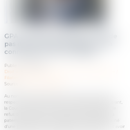
GPA : l’intérêt de l’enfant ne réside
pas dans la vérité biologique et la
connaissance de ses origines
Publié le :
25/05/2022
Droit de la famille, des personnes et de leur patrimoine
/
Filiation
Source :
actu.dalloz-etudiant.fr
Au nom de l’intérêt supérieur de l’enfant et malgré le
respect dû au droit à la vie privée et familiale du requérant,
la Cour européenne des droits de l’homme approuve le
refus des juridictions internes d’établir juridiquement la
paternité du requérant à l’égard de son fils biologique, né
d’une gestation pour autrui pratiquée en France, après avoir