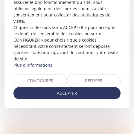
assurer le bon fonctionnement du site, nous
utilisons également des cookies soumis à votre
consentement pour collecter des statistiques de
visite.
Cliquez ci-dessous sur « ACCEPTER » pour accepter
DEVOIR DE SECOURS ET PRESTATION
le dépôt de l'ensemble des cookies ou sur «
COMPENSATOIRE : L’ABSENCE DE POROSITÉ
CONFIGURER » pour choisir quels cookies
Droit de la famille, des personnes et de leur patrimoine
nécessitant votre consentement seront déposés
/
Divorce et séparation
(cookies statistiques), avant de continuer votre visite
du site.
La Cour de cassation rappelle que l’avantage constitué
Plus d'informations
par la jouissance gratuite du domicile conjugal
accordée à un époux au titre du devoir de secours
pendant la procédure de...
CONFIGURER
REFUSER
Lire la suite
ACCEPTER