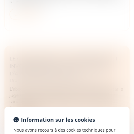
s'il estime que cett...
Lire la suite
LE COTRANSIGEANT DU MINEUR NE PEUT
INVOQUER LA NULLITÉ POUR ABSENCE
D’AUTORISATION DU JUGE
Droit des sociétés
/
Transmission d’entreprise
L’absence d’autorisation de l’administrateur légal par le
juge des tutelles à transiger au nom du mineur est
sanctionnée par la nullité relative. Elle ne peut donc
être invoquée...
Information sur les cookies
Lire la suite
Nous avons recours à des cookies techniques pour