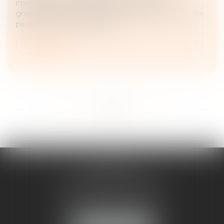
immeuble en nue-propriété qu’il a occupé
gratuitement est égale aux loyers qui auraient dû être
payés si le bien avait été loué,...
Lire la suite
...
...
<<
<
65
66
67
68
69
70
71
>
>>
FRANÇOISE
DOUSSON-BILLOUDET
136 Pl. du Champ de Foire
01400 Châtillon-sur-Chalaronne
Tél :
04 74 55 19 64