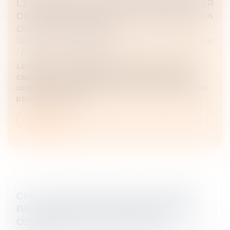
L’EXISTENCE DE L’INCAPACITÉ DE RECEVOIR
DES EMPLOYÉS DE MAISON S’APPRÉCIE À LA
DATE DU TESTAMENT
Droit de la famille, des personnes et de leur patrimoine
/
Patrimoine et succession
La condition de validité du testament relative à la
capacité d’une auxiliaire de vie de recevoir un legs
consenti par son particulier-employeur s’apprécie non
pas au décès de ce...
Lire la suite
GPA : L’INTÉRÊT DE L’ENFANT NE RÉSIDE
PAS DANS LA VÉRITÉ BIOLOGIQUE ET LA
CONNAISSANCE DE SES ORIGINES