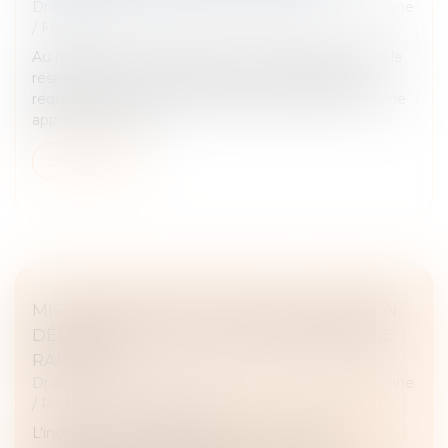
Droit de la famille, des personnes et de leur patrimoine
/
Filiation
Au nom de l’intérêt supérieur de l’enfant et malgré le
respect dû au droit à la vie privée et familiale du
requérant, la Cour européenne des droits de l’homme
approuve le refus...
Lire la suite
MISE À DISPOSITION GRATUITE D’UN BIEN
DÉMEMBRÉ : CALCUL DE L’INDEMNITÉ DE
RAPPORT
Droit de la famille, des personnes et de leur patrimoine
/
Patrimoine et succession
L’indemnité de rapport due par le donataire d’un