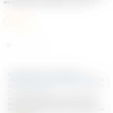
été confié par la mère porteuse à un couple tiers.
Lire la suite
CONSÉQUENCES DE L’ABSENCE DE
TRANSCRIPTION D’UN DIVORCE ÉTRANGER
Droit de la famille, des personnes et de leur patrimoine
/
Divorce et séparation
Un notaire pourra tenir compte d'un jugement de
divorce prononcé à l'étranger n'ayant pas fait l'objet
d'une mention en marge de l'acte de mariage français,