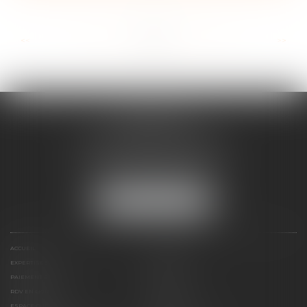
...
...
<<
<
24
25
26
27
28
29
30
>
>>
FRANÇOISE
DOUSSON-BILLOUDET
136 Pl. du Champ de Foire
01400 Châtillon-sur-Chalaronne
Tél :
04 74 55 19 64
NOUS LOCALISER
ACCUEIL
PRÉSENTATION
EXPERTISES
ACTUS
PAIEMENT EN LIGNE
HONORAIRES
RDV EN LIGNE
CONTACT
ESPACE CLIENT
PLAN DU SITE