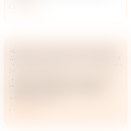
Lire la suite
RÈGLEMENT DES DROITS DE SUCCESSION :
QUID DES DATES ET DÉLAIS DE PAIEMENT ?
Droit de la famille, des personnes et de leur patrimoine
/
Patrimoine et succession
Le décès d’une personne entraîne régulièrement et
inévitablement l’obligation, pour les héritiers, de
s’acquitter des droits de succession auprès de
l’administration fiscale, dr...
Lire la suite