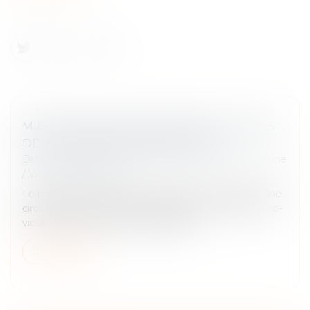
MIEUX PROTÉGER LES ENFANTS VICTIMES
DE VIOLENCES INTRAFAMILIALES
Droit de la famille, des personnes et de leur patrimoine
/
Violences familiales
Le ministère de la Justice a diffusé, fin août 2024, une
circulaire sur la protection des mineurs victimes et co-
victimes de violences intrafamiliales...
Lire la suite