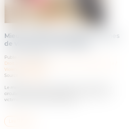
Mieux protéger les enfants victimes
de violences intrafamiliales
Publié le :
27/09/2024
Droit de la famille, des personnes et de leur patrimoine
/
Violences familiales
Source :
www.weka.fr
Le ministère de la Justice a diffusé, fin août 2024, une
circulaire sur la protection des mineurs victimes et co-
victimes de violences intrafamiliales...
Lire la suite