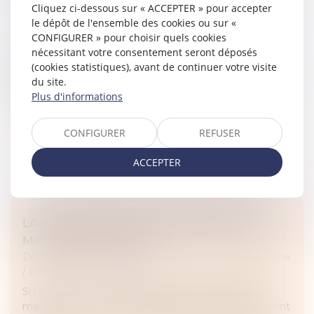
Cliquez ci-dessous sur « ACCEPTER » pour accepter
Droit de la famille, des personnes et de leur patrimoine
le dépôt de l'ensemble des cookies ou sur «
/
Divorce et séparation
CONFIGURER » pour choisir quels cookies
La rentrée scolaire est une étape importante dans
nécessitant votre consentement seront déposés
l’année pour les parents et leurs enfants, surtout
(cookies statistiques), avant de continuer votre visite
lorsque les parents sont séparés. Il va falloir mettre en
du site.
place une nouvelle...
Plus d'informations
Lire la suite
CONFIGURER
REFUSER
ACCEPTER
LA PROTECTION DU PATRIMOINE DES
MAJEURS PROTÉGÉS
Droit de la famille, des personnes et de leur patrimoine
/
Patrimoine et succession
Si l’article 414 du Code civil prévoit qu’à l’âge de la
majorité, « chacun est capable d'exercer les droits dont