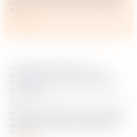
il a la jouissance », il arrive que certains majeurs soient
atte...
Lire la suite
LE RECOURS IMPOSSIBLE DE LA
DÉLIVRANCE DE L’ACTE DE NOTORIÉTÉ
CONSTATANT UNE POSSESSION D’ÉTAT :
QPC REJETÉE
Droit de la famille, des personnes et de leur patrimoine
/
Filiation
Au moment de sa naissance, une enfant est inscrite à
l’état civil comme étant la fille d’un couple. Quelques
années plus tard, l’enfant sollicite la délivrance d’un
acte de noto...