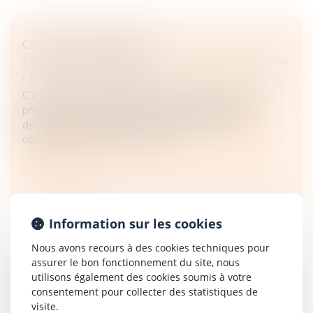
CONTRAT OBSÈQUES
Droit de la famille, des personnes et de leur patrimoine
/
Patrimoine et succession
C’est prévoir ses obsèques. Il s’agit de contrats de
prévoyance, qui permettent au souscripteur de
décharger ses proches du financement de ses
obsèques en anticipant à la fois l...
Lire la suite
Information sur les cookies
Nous avons recours à des cookies techniques pour
assurer le bon fonctionnement du site, nous
COMMENT S'EXERCE L'AUTORITÉ
utilisons également des cookies soumis à votre
PARENTALE DES PARENTS SÉPARÉS LORS
consentement pour collecter des statistiques de
visite.
DE LA RENTRÉE SCOLAIRE ?