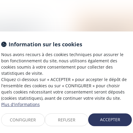
UN PRÉALABLE À
SOCIÉTÉ AYANT UN
ÊT LÉGAL
PACTE DURETIL
 patrimoine
/
Divorce
Droit des sociétés
/
T
Information sur les cookies
A la suite du décès 
Nous avons recours à des cookies techniques pour assurer le
a majoration du taux
fils a hérité de 919 a
bon fonctionnement du site, nous utilisons également des
xpiration du délai de 2
nue-propriété d’une s
cookies soumis à votre consentement pour collecter des
statistiques de visite.
Cliquez ci-dessous sur « ACCEPTER » pour accepter le dépôt de
Lire la suite
l'ensemble des cookies ou sur « CONFIGURER » pour choisir
quels cookies nécessitant votre consentement seront déposés
(cookies statistiques), avant de continuer votre visite du site.
Plus d'informations
ACCEPTER
CONFIGURER
REFUSER
 LA PATERNITÉ
L'IMPORTANT PAT