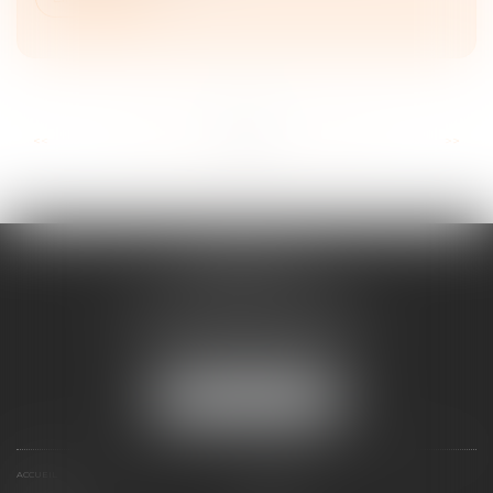
...
...
<<
<
57
58
59
60
61
62
63
>
>>
FRANÇOISE
DOUSSON-BILLOUDET
136 Pl. du Champ de Foire
01400 Châtillon-sur-Chalaronne
Tél :
04 74 55 19 64
NOUS LOCALISER
ACCUEIL
PRÉSENTATION