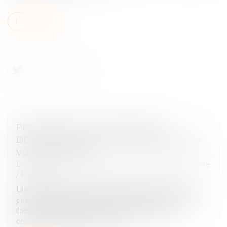
Lire la suite
PRÉCISIONS SUR LA PRATIQUE DE
DÉLÉGATION D’AUTORITÉ PARENTALE EN
VUE D’ADOPTION
Droit de la famille, des personnes et de leur patrimoine
/
Filiation
Une délégation d’autorité parentale permettant la
prise en charge de l’enfant dès sa naissance comme
l’adoption subséquente ne traduisent pas une
convention de GPA si le projet...