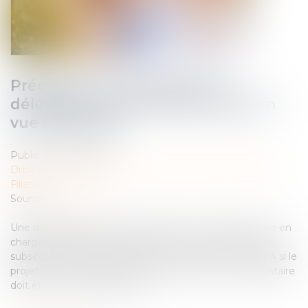
Précisions sur la pratique de
délégation d’autorité parentale en
vue d’adoption
Publié le :
09/11/2022
Droit de la famille, des personnes et de leur patrimoine
/
Filiation
Source :
www.efl.fr
Une délégation d’autorité parentale permettant la prise en
charge de l’enfant dès sa naissance comme l’adoption
subséquente ne traduisent pas une convention de GPA si le
projet est envisagé au cours de la grossesse ; le délégataire
doit être un proche digne de …