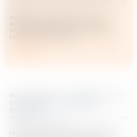
Droit de la famille, des personnes et de leur patrimoine
/
Filiation
Résidant en Polynésie française, un couple
hétérosexuel avait obtenu d’un juge aux affaires
familiales la délégation de l’exercice de l’autorité
parentale sur leur enfant biolog...
Lire la suite
RENTE VIAGÈRE : LA CLAUSE RÉSOLUTOIRE
DE PLEIN DROIT DOIT ÊTRE NON
ÉQUIVOQUE
Droit de la famille, des personnes et de leur patrimoine
/
Patrimoine et succession
La clause qui a pour seul objet de permettre au