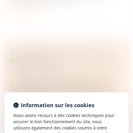
Lire la suite
QUELLES SONT LES DÉMARCHES À FAIRE
APRÈS UN DÉCÈS ?
Droit de la famille, des personnes et de leur patrimoine
/
Patrimoine et succession
Le décès d’un proche nous met aux prises avec un
certain nombre de formalités administratives.
Certaines sont assez immédiates, d’autres s’étalent
dans le temps.
Information sur les cookies
Lire la suite
Nous avons recours à des cookies techniques pour
assurer le bon fonctionnement du site, nous
utilisons également des cookies soumis à votre