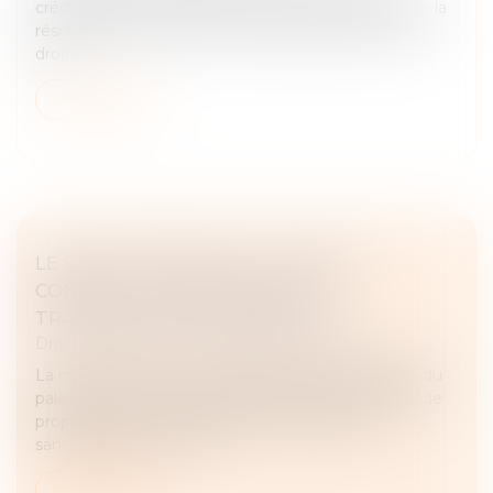
crédirentier de demander en justice le prononcé de la
résolution n’est pas une clause résolutoire de plein
droit...
Lire la suite
LE SÉNAT PROPOSE UN « CHÈQUE
CONSEIL » POUR ANTICIPER LA
TRANSMISSION D'ENTREPRISE
Droit des sociétés
/
Transmission d’entreprise
La mission de suivi sur la transmission d'entreprise du
palais du Luxembourg présente ce jeudi une série de
propositions. Tout en jugeant indispensable la
sanctuarisation du Pac...
Lire la suite