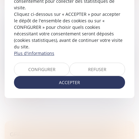
consentement pour collecter des statistiques de
visite.
Cliquez ci-dessous sur « ACCEPTER » pour accepter
le dépôt de l'ensemble des cookies ou sur «
PRÉNOM DE L’ENFANT : POINT SUR LES
CONFIGURER » pour choisir quels cookies
DERNIÈRES ÉVOLUTIONS
nécessitant votre consentement seront déposés
(cookies statistiques), avant de continuer votre visite
Droit de la famille, des personnes et de leur patrimoine
du site.
/
Filiation
Plus d'informations
Parachevant la politique de libéralisation du prénom de
l’enfant engagée il y a trente ans, les pouvoirs législatif,
exécutif comme judiciaire s’accordent désormais à
CONFIGURER
REFUSER
reconnaîtr...
ACCEPTER
Lire la suite
GPA : C’EST L’INTENTION QUI COMPTE