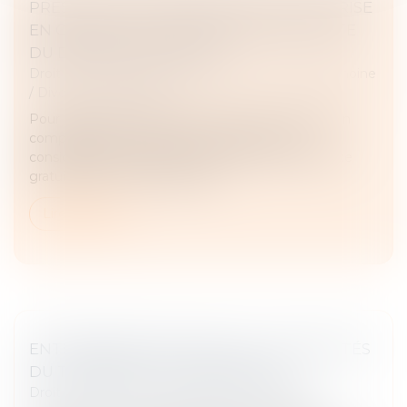
PRESTATION COMPENSATOIRE : NON-PRISE
EN COMPTE DE L’OCCUPATION GRATUITE
DU DOMICILE CONJUGAL
Droit de la famille, des personnes et de leur patrimoine
/
Divorce et séparation
Pour apprécier le droit d’un époux à une prestation
compensatoire, le juge ne peut prendre en
considération l’avantage constitué par la jouissance
gratuite du domicile conjugal...
Lire la suite
ENTREPRENEUR INDIVIDUEL : FORMALITÉS
DU TRANSFERT DE PATRIMOINE
Droit des sociétés
/
Transmission d’entreprise