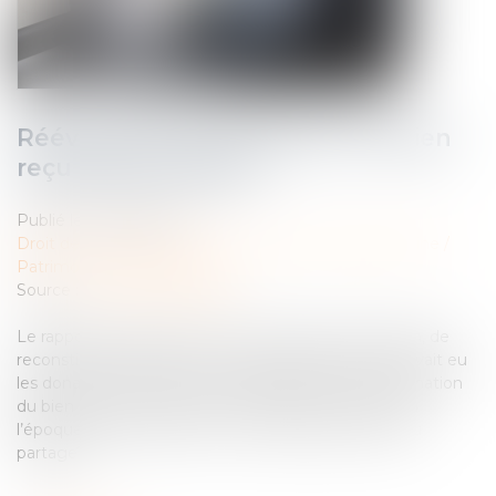
Réévaluation de la valeur d'un bien
reçu par succession
Publié le :
08/06/2022
Droit de la famille, des personnes et de leur patrimoine
/
Patrimoine et succession
Source :
www.actu-juridique.fr
Le rapport civil permet, au moment de la succession, de
reconstituer le patrimoine tel qu’il aurait été s’il n’y avait eu
les donations. Quid en cas de changement de destination
du bien donné, qui était par exemple constructible à
l’époque de la donation et ne le serait plus au jour du
partage?