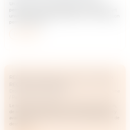
Un décret et un arrêté précisent les formalités
permettant de rendre opposable aux tiers le transfert
universel du patrimoine professionnel. Leur publication
permet l'entrée en...
Lire la suite
RÉÉVALUATION DE LA VALEUR D'UN BIEN
REÇU PAR SUCCESSION
Droit de la famille, des personnes et de leur patrimoine
/
Patrimoine et succession
Le rapport civil permet, au moment de la succession,
de reconstituer le patrimoine tel qu’il aurait été s’il n’y
avait eu les donations. Quid en cas de changement de
destination...