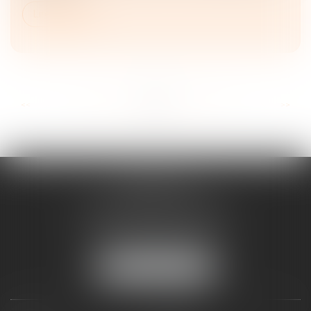
Lire la suite
...
...
<<
<
64
65
66
67
68
69
70
>
>>
FRANÇOISE
DOUSSON-BILLOUDET
136 Pl. du Champ de Foire
01400 Châtillon-sur-Chalaronne
Tél :
04 74 55 19 64
NOUS LOCALISER