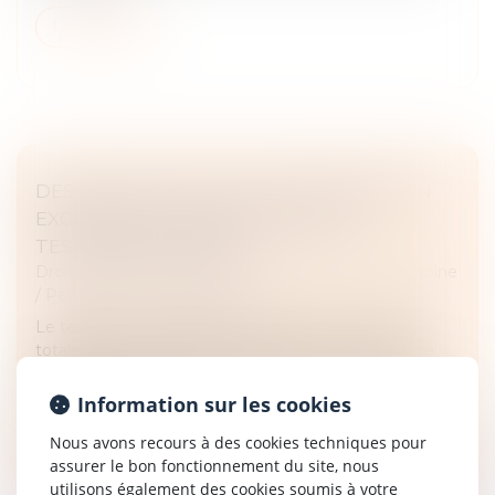
Lire la suite
DES LEGS AVEC FACULTÉ D'ATTRIBUTION
EXCLUENT LA QUALIFICATION DE
TESTAMENT-PARTAGE
Droit de la famille, des personnes et de leur patrimoine
/
Patrimoine et succession
Le testateur qui organise la répartition de la quasi-
totalité de son patrimoine propre et commun entre
ses héritiers au moyen d’attributions facultatives ne
réalise pas un parta...
Information sur les cookies
Nous avons recours à des cookies techniques pour
Lire la suite
assurer le bon fonctionnement du site, nous
utilisons également des cookies soumis à votre