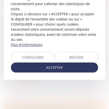
consentement pour collecter des statistiques de
visite.
Cliquez ci-dessous sur « ACCEPTER » pour accepter
le dépôt de l'ensemble des cookies ou sur «
CONFIGURER » pour choisir quels cookies
ENTREPRENEURS INDIVIDUELS : COMMENT
nécessitant votre consentement seront déposés
TRANSFÉRER VOTRE PATRIMOINE
(cookies statistiques), avant de continuer votre visite
PROFESSIONNEL ?
du site.
Droit des sociétés
/
Transmission d’entreprise
Plus d'informations
L’entrepreneur individuel qui cédera, donnera ou
apportera en société son patrimoine professionnel
CONFIGURER
REFUSER
devra publier un avis de transfert au Bulletin officiel des
annonces civiles e...
ACCEPTER
Lire la suite