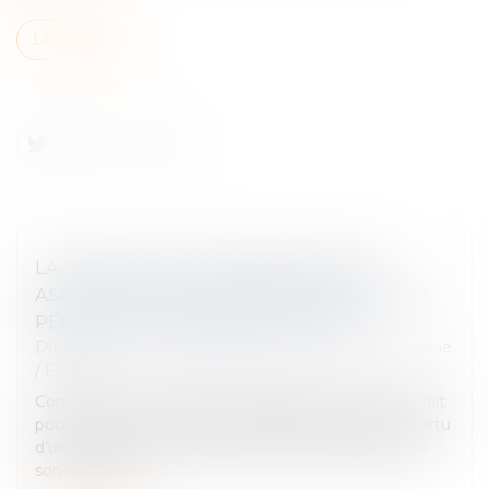
Lire la suite
LA SOUSTRACTION DE MINEUR PAR
ASCENDANT AU CARREFOUR DES DROITS
PÉNAL ET INTERNATIONAL PRIVÉ
Droit de la famille, des personnes et de leur patrimoine
/
Filiation
Constitue une soustraction aggravée de mineur le fait
pour une mère titulaire de l’autorité parentale en vertu
d’une décision des autorités turques d’avoir déplacé
son enfant à...