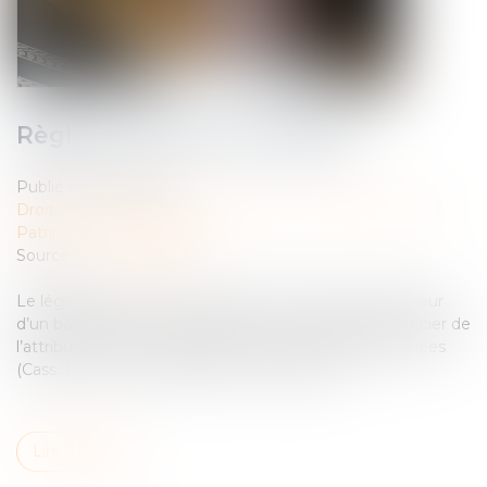
Règlement de la succession
Publié le :
21/04/2022
Droit de la famille, des personnes et de leur patrimoine
/
Patrimoine et succession
Source :
www.aurep.com
Le légataire à titre universel d’une succession copreneur
d’un bail rural avec son conjoint est en droit de bénéficier de
l’attribution préférentielle portant sur les parcelles louées
(Cass. 1ère civ., 23 mars 2022, n° 20-22.567)
Lire la suite