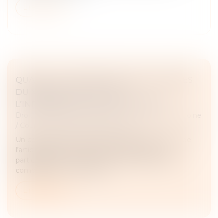
Lire la suite
QUAND LA CONTRIBUTION AUX CHARGES
DU MÉNAGE FAIT ÉCHEC À
L’INDEMNISATION D’UN CONCUBIN
Droit de la famille, des personnes et de leur patrimoine
/
Couples et régime matrimoniaux
Un concubin ne peut pas être indemnisé au titre de
l’article 555 du Code civil sans rechercher si sa
participation à la construction de la maison de sa
compagne, qui a constitué...
Lire la suite