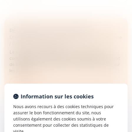
RÈGLEMENT DE LA SUCCESSION
Droit de la famille, des personnes et de leur patrimoine
/
Patrimoine et succession
Le légataire à titre universel d’une succession
copreneur d’un bail rural avec son conjoint est en droit
de bénéficier de l’attribution préférentielle portant sur
les parcelles...
Lire la suite
Information sur les cookies
Nous avons recours à des cookies techniques pour
assurer le bon fonctionnement du site, nous
utilisons également des cookies soumis à votre
consentement pour collecter des statistiques de
CEDH : RELATIONS ENTRE L’ENFANT ET
visite.