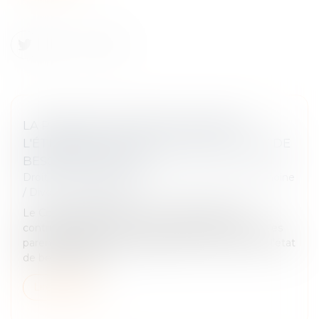
LA PENSION ALIMENTAIRE VERSÉE À
L'ÉTRANGER EST DÉDUCTIBLE SI L'ÉTAT DE
BESOIN EST ÉTABLI
Droit de la famille, des personnes et de leur patrimoine
/
Divorce et séparation
Le Conseil d'Etat illustre le cas dans lequel un
contribuable qui verse une pension alimentaire à ses
parents résidant à l'étranger apporte la preuve de l'état
de besoin dans le...
Lire la suite