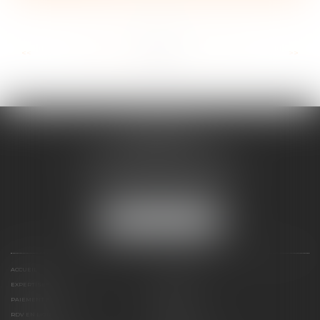
...
...
<<
<
67
68
69
70
71
72
73
>
>>
FRANÇOISE
DOUSSON-BILLOUDET
136 Pl. du Champ de Foire
01400 Châtillon-sur-Chalaronne
Tél :
04 74 55 19 64
NOUS LOCALISER
ACCUEIL
PRÉSENTATION
EXPERTISES
ACTUS
PAIEMENT EN LIGNE
HONORAIRES
RDV EN LIGNE
CONTACT