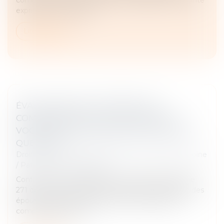
exprimée à cet égard...
Lire la suite
ÉVALUATION DE LA PRESTATION
COMPENSATOIRE : L’EXCLUSION DE LA
VOCATION SUCCESSORALE NE POSE PAS
QUESTION
Droit de la famille, des personnes et de leur patrimoine
/
Patrimoine et succession
Confirmant son interprétation constante de l’article
271 du code civil excluant la vocation successorale des
époux pour évaluer le montant de la prestation
compensatoire, la pre...