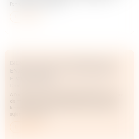
l’enregistrement peut êt...
Lire la suite
BIEN ANTICIPER SA TRANSMISSION, UN
ENJEU MAJEUR POUR LES ENTREPRISES
FRANCILIENNES
Droit des sociétés
/
Transmission d’entreprise
A l'occasion des 100 ans du réseau CMA, la Chambre
de métiers et de l’artisanat Île-de-France a mis en
lumière la question de la reprise des entreprises. Un
sujet crucial, mais...
Lire la suite