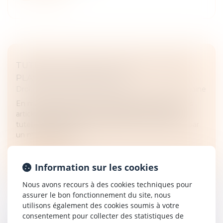
TUTELLE ET CONFLIT FAMILIAL : QUELLE
PLACE POUR LA FAMILLE ?
Droit de la famille, des personnes et de leur patrimoine
En matière de protection juridique des majeurs, les
articles 449 et 450 du Code civil prévoient que la
tutelle familiale doit être préférée à celle exercée par
un mandataire jud...
Lire la suite
Information sur les cookies
Nous avons recours à des cookies techniques pour
assurer le bon fonctionnement du site, nous
utilisons également des cookies soumis à votre
consentement pour collecter des statistiques de