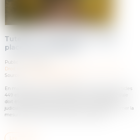
Tutelle et conflit familial : quelle
place pour la famille ?
Publié le :
15/07/2025
Droit de la famille, des personnes et de leur patrimoine
Source :
www.lemag-juridique.com
En matière de protection juridique des majeurs, les articles
449 et 450 du Code civil prévoient que la tutelle familiale
doit être préférée à celle exercée par un mandataire
judiciaire, dès lors qu’un proche est en mesure d’assumer la
mesure dans l’intérêt de la personne protégée...
Lire la suite