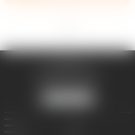
...
...
<<
<
6
7
8
9
10
11
12
>
>>
FRANÇOISE
DOUSSON-BILLOUDET
136 Pl. du Champ de Foire
01400 Châtillon-sur-Chalaronne
Tél :
04 74 55 19 64
NOUS LOCALISER
ACCUEIL
PRÉSENTATION
EXPERTISES
ACTUS
PAIEMENT EN LIGNE
HONORAIRES