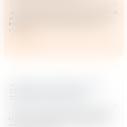
Droit de la famille, des personnes et de leur patrimoine
La déclaration papier des dons manuels et des dons de
sommes d'argent reste autorisée en France. La date
limite du 1er juillet 2025 n'est finalement plus
d'actualité...
Lire la suite
LA FRAUDE À LA COMMUNAUTÉ DE VIE
ENTRAÎNE L’ANNULATION DE LA
DÉCLARATION DE NATIONALITÉ
Droit de la famille, des personnes et de leur patrimoine
L’acquisition de la nationalité française par mariage
exige une communauté de vie affective et matérielle
au moment de la déclaration. En cas de fraude,