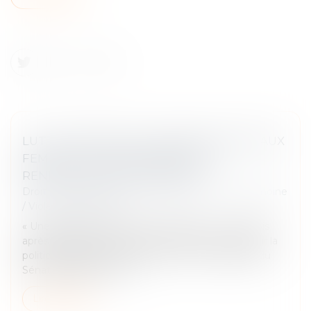
LUTTE CONTRE LES VIOLENCES FAITES AUX
FEMMES : DES FINANCEMENTS À
RENFORCER SELON LE SÉNAT
Droit de la famille, des personnes et de leur patrimoine
/
Violences familiales
« Une grande cause encore mal dotée » : cinq mois
après un bilan au vitriol de la Cour des comptes sur la
politique d’égalité femmes-hommes, un rapport du
Sénat épingle les mont...
Lire la suite