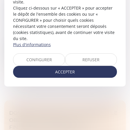
visite.
AFFAIRE BÉTHARRAM : COMMENT RÉAGIR
Cliquez ci-dessous sur « ACCEPTER » pour accepter
QUAND SON ENFANT SE CONFIE SUR DES
le dépôt de l'ensemble des cookies ou sur «
VIOLENCES DE L’ÉQUIPE ÉDUCATIVE ?
CONFIGURER » pour choisir quels cookies
Droit de la famille, des personnes et de leur patrimoine
nécessitant votre consentement seront déposés
/
Violences familiales
(cookies statistiques), avant de continuer votre visite
du site.
La révélation d’une violence subie par un enfant, de la
Plus d'informations
part d’un professeur ou d’un membre de l’équipe
éducative, constitue un choc pour les familles. À la
lumière de l’affaire...
CONFIGURER
REFUSER
Lire la suite
ACCEPTER
DONATION: QUELLE EST CETTE NOUVELLE
OBLIGATION ADMINISTRATIVE QUI A
FINALEMENT ÉTÉ REPORTÉE?