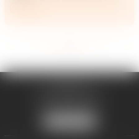
Lire la suite
...
...
<<
<
26
27
28
29
30
31
32
>
>>
FRANÇOISE
DOUSSON-BILLOUDET
136 Pl. du Champ de Foire
01400 Châtillon-sur-Chalaronne
Tél :
04 74 55 19 64
NOUS LOCALISER