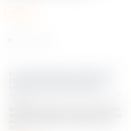
Lire la suite
FILIATION FRANÇAISE D’UN ENFANT NÉ À
L’ÉTRANGER : L’ANCIEN ARTICLE 337 DU
CODE CIVIL N’EST PLUS INVOCABLE
Droit de la famille, des personnes et de leur patrimoine
/
Filiation
En application de l’article 311-14 du Code civil, la filiation
d’un enfant est régie par la loi nationale de sa mère, au
moment de sa naissance. L’ordonnance du 4 juillet
200...