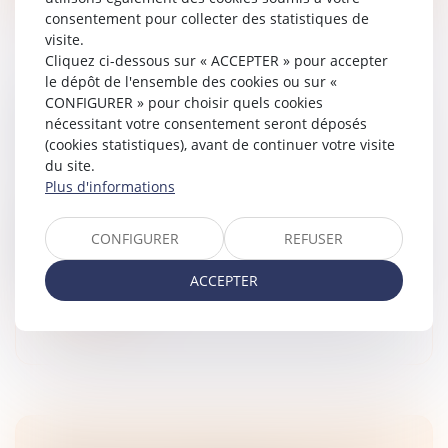
consentement pour collecter des statistiques de
visite.
Cliquez ci-dessous sur « ACCEPTER » pour accepter
le dépôt de l'ensemble des cookies ou sur «
CONFIGURER » pour choisir quels cookies
COMMENT GÉRER LES VACANCES EN CAS
nécessitant votre consentement seront déposés
DE SÉPARATION?
(cookies statistiques), avant de continuer votre visite
Droit de la famille, des personnes et de leur patrimoine
du site.
/
Divorce et séparation
Plus d'informations
Avec l’arrivée de l’été, les parents séparés
commencent à organiser les vacances d’été. Quel
CONFIGURER
REFUSER
calendrier fixer ? Où est-il possible de partir ? Qui paye
le trajet et les activité...
ACCEPTER
Lire la suite