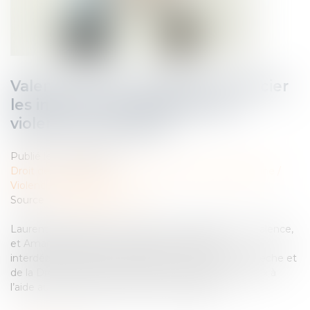
Valence. Un protocole pour associer
les infirmiers au repérage des
violences conjugales
Publié le :
02/08/2024
Droit de la famille, des personnes et de leur patrimoine
/
Violences familiales
Source :
www.ledauphine.com
Laurent de Caigny, procureur de la République de Valence,
et Amandine Masson, présidente du conseil
interdépartemental de l’ordre des infirmiers de l’Ardèche et
de la Drôme, viennent de signer un protocole relatif « à
l’aide au repérage des violences conjugales...