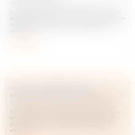
/
Divorce et séparation
En application de l’article 270 du Code civil, « L'un des
époux peut être tenu de verser à l'autre une prestation
destinée à compenser, autant qu'il est possible, la
disparité q...
Lire la suite
FISCALITÉ : TRANSMETTRE SON
EXPLOITATION AGRICOLE À MOINDRE COÛT
Droit des sociétés
/
Transmission d’entreprise
Il est possible de minimiser les impacts fiscaux lors de
la transmission de son exploitation agricole, grâce à
plusieurs leviers qui nécessitent cependant d’être
anticipés...