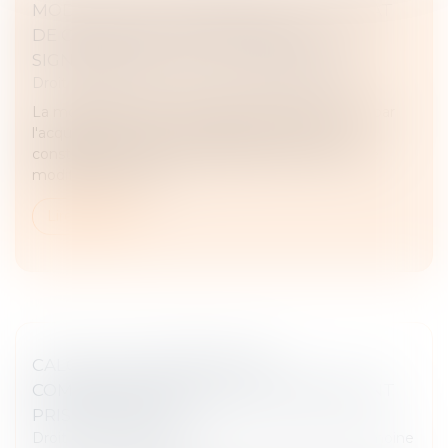
MODIFICATION INOPINÉE D'UN CONTRAT
DE CESSION DE TITRES AVANT LA
SIGNATURE DE L'ACTE : L'ABUS ÉCARTÉ
Droit des sociétés
/
Transmission d’entreprise
La modification d'un contrat de cession de titres par
l'acquéreur la veille de la signature de l'acte ne
constitue pas un abus à l'égard du cédant si cette
modification a fait l...
Lire la suite
CALCUL DE LA PRESTATION
COMPENSATOIRE : QUELS CRITÈRES SONT
PRIS EN COMPTE ?
Droit de la famille, des personnes et de leur patrimoine