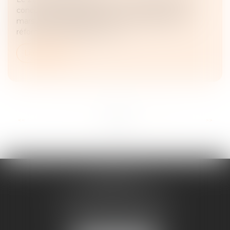
concernant l’application de la loi n° 2019-222 du 23
mars 2019 de programmation 2018-2022 et de
réforme pour la justice. En ef...
Lire la suite
...
<<
<
4
5
6
7
8
9
10
>
>>
FRANÇOISE
DOUSSON-BILLOUDET
136 Pl. du Champ de Foire
01400 Châtillon-sur-Chalaronne
Tél :
04 74 55 19 64