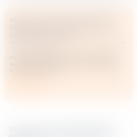
RÉPARTITION DES FRAIS D'ENTRETIEN ET
D'ÉDUCATION : LE JUGE NE DOIT PAS
DÉNATURER LES ÉCRITS
Droit de la famille, des personnes et de leur patrimoine
/
Divorce et séparation
Par un arrêt du 15 mars 2023, la Cour de cassation
rappelle l’obligation pour le juge de ne pas dénaturer
l’écrit qui lui est soumis...
Lire la suite
DROIT DE VISITE DES GRANDS-PARENTS :
PEU IMPORTENT LES SENTIMENTS DE