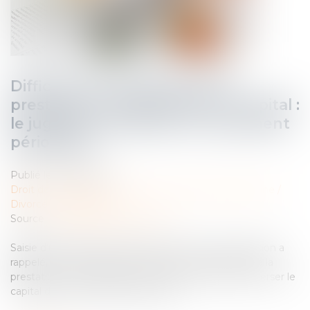
Difficulté de versement de la
prestation compensatoire en capital :
le juge peut autoriser un versement
périodique
Publié le :
13/06/2023
Droit de la famille, des personnes et de leur patrimoine
/
Divorce et séparation
Source :
www.lemag-juridique.com
Saisie d’un litige entre deux époux, la Cour de cassation a
rappelé, le 1er juin dernier, que lorsque le débiteur de la
prestation compensatoire n'est pas en mesure de verser le
capital dans les conditions prévues...