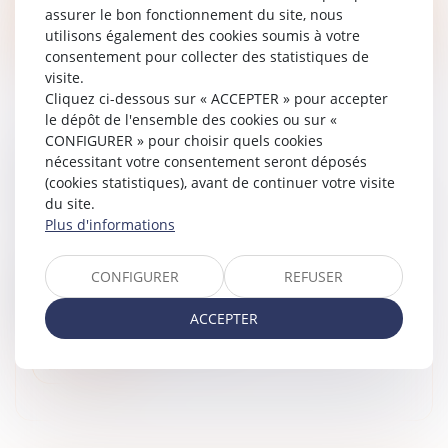
Lire la suite
assurer le bon fonctionnement du site, nous
utilisons également des cookies soumis à votre
consentement pour collecter des statistiques de
visite.
Cliquez ci-dessous sur « ACCEPTER » pour accepter
le dépôt de l'ensemble des cookies ou sur «
CONFIGURER » pour choisir quels cookies
nécessitant votre consentement seront déposés
SÉPARATION DE BIENS, FINANCEMENT
(cookies statistiques), avant de continuer votre visite
D’UN BIEN PROPRE ET USAGE FAMILIAL
du site.
Droit de la famille, des personnes et de leur patrimoine
Plus d'informations
/
Divorce et séparation
Le divorce d’un couple marié sous le régime de la
CONFIGURER
REFUSER
séparation de biens est prononcé, et des difficultés
surviennent lors des opérations de comptes,
ACCEPTER
liquidations et partage de leu...
Lire la suite