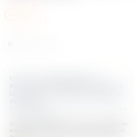
Lire la suite
DIFFICULTÉ DE VERSEMENT DE LA
PRESTATION COMPENSATOIRE EN CAPITAL :
LE JUGE PEUT AUTORISER UN VERSEMENT
PÉRIODIQUE
Droit de la famille, des personnes et de leur patrimoine
/
Divorce et séparation
Saisie d’un litige entre deux époux, la Cour de cassation
a rappelé, le 1er juin dernier, que lorsque le débiteur de
la prestation compensatoire n'est pas en mesure de