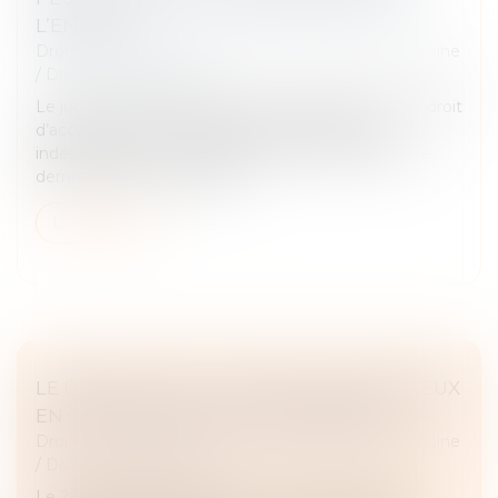
L’ENFANT
Droit de la famille, des personnes et de leur patrimoine
/
Divorce et séparation
Le juge est libre d’accorder aux grands-parents un droit
d’accueil et de correspondance avec l’enfant
indépendamment des sentiments exprimés par ce
dernier lors de son audition...
Lire la suite
LE DÉBLOCAGE DU DIVORCE CONTENTIEUX
EN CAS D’INACTION DU DEMANDEUR
Droit de la famille, des personnes et de leur patrimoine
/
Divorce et séparation
Le 26 juillet 2022, la question n° 298 a été posée