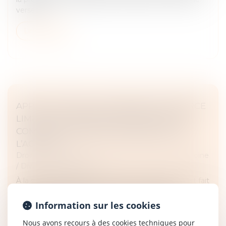
verser le...
Lire la suite
APPEL CONTRE LE JUGEMENT DE DIVORCE
LIMITÉ À LA DEMANDE DE PRESTATION
COMPENSATOIRE ET INDIVISIBILITÉ DE
L’ACTION
Droit de la famille, des personnes et de leur patrimoine
/
Divorce et séparation
À la suite du prononcé du divorce, l’ex-femme avait fait
appel de la solution, mais avait limité l’appel aux
conséquences du divorce, alors formé pour une
Information sur les cookies
demande de prestation...
Nous avons recours à des cookies techniques pour