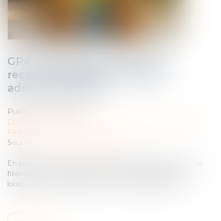
GPA à l'étranger : l'exequatur
reconnaît la filiation, pas une
adoption plénière
Publié le :
03/08/2026
Droit de la famille, des personnes et de leur patrimoine
/
Filiation
Source :
www.lemag-juridique.com
En principe, une décision étrangère établissant un lien de
filiation produit ses effets en France sans exequatur
lorsqu'elle ne nécessite aucune mesure d'exécution...
Lire la suite