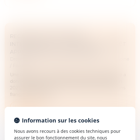
RECHERCHE DE PATERNITÉ
INTERNATIONALE : CASSATION DE L’ARRÊT
APPLIQUANT LA LOI DE FLORIDE
Droit de la famille, des personnes et de leur patrimoine
/
Filiation
Une femme de nationalité américaine et biélorusse a
donné naissance à un enfant en Floride en 2019. En
2021, elle a assigné un homme devant les juridictions
françaises en recher...
Lire la suite
Information sur les cookies
Nous avons recours à des cookies techniques pour
assurer le bon fonctionnement du site, nous