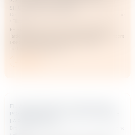
SCOLAIRE NE CARACTÉRISE PAS UNE
SITUATION INTOLÉRABLE
Droit de la famille, des personnes et de leur patrimoine
/
Filiation
En matière d’enlèvement international d’enfant,
l’article 13b de la Convention de La Haye du 25 octobre
1980 impose le retour immédiat de l’enfant
illicitement déplacé, sauf si...
Lire la suite
FILIATION NATURELLE ET PREUVE DE LA
POSSESSION D’ÉTAT : QUAND COMMENCE
LA PRESCRIPTION ?
Droit de la famille, des personnes et de leur patrimoine
/
Filiation