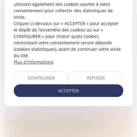
utilisons également des cookies soumis à votre
consentement pour collecter des statistiques de
CONTESTATION DE PATERNITÉ : LES JUGES
visite.
NE PEUVENT PAS RELEVER D’OFFICE LE
Cliquez ci-dessous sur « ACCEPTER » pour accepter
MOYEN TIRÉ DE LA PRESCRIPTION
le dépôt de l'ensemble des cookies ou sur «
Droit de la famille, des personnes et de leur patrimoine
CONFIGURER » pour choisir quels cookies
/
Filiation
nécessitant votre consentement seront déposés
(cookies statistiques), avant de continuer votre visite
Selon l’article 2247 du Code civil, les juges ne peuvent
du site.
pas soulever d’office le moyen résultant de la
Plus d'informations
prescription...
Lire la suite
CONFIGURER
REFUSER
ACCEPTER
RETOUR D’UN ENFANT DÉPLACÉ
ILLICITEMENT : LA STABILITÉ AFFECTIVE ET