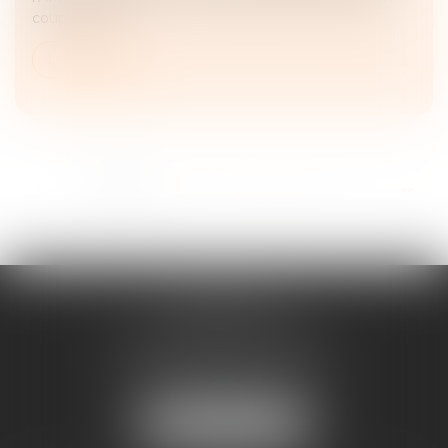
couple ou un...
Lire la suite
...
<<
<
1
2
3
4
5
6
7
>
>>
FRANÇOISE
DOUSSON-BILLOUDET
136 Pl. du Champ de Foire
01400 Châtillon-sur-Chalaronne
Tél :
04 74 55 19 64
NOUS LOCALISER