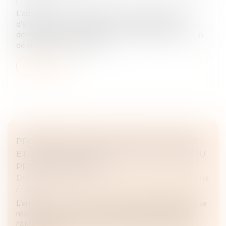
L’article 330 du Code civil prévoit que la possession
d’état peut être judiciairement constatée à la
demande de toute personne y ayant intérêt, dans un
délai de dix ans à compte...
Lire la suite
PROCRÉATION MÉDICALEMENT ASSISTÉE
ET DÉCÈS DU CONJOINT : EST-CE LA FIN DU
PROJET PARENTAL ?
Droit de la famille, des personnes et de leur patrimoine
/
Filiation
L’article L 2141-2 du Code de la santé publique, dans sa
rédaction issue de la loi du 2 août 2021, conditionne
l’AMP à l’existence d’un projet parental porté par un