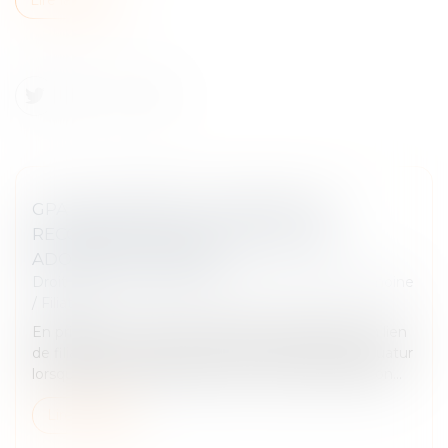
GPA À L'ÉTRANGER : L'EXEQUATUR
RECONNAÎT LA FILIATION, PAS UNE
ADOPTION PLÉNIÈRE
Droit de la famille, des personnes et de leur patrimoine
/
Filiation
En principe, une décision étrangère établissant un lien
de filiation produit ses effets en France sans exequatur
lorsqu'elle ne nécessite aucune mesure d'exécution...
Lire la suite