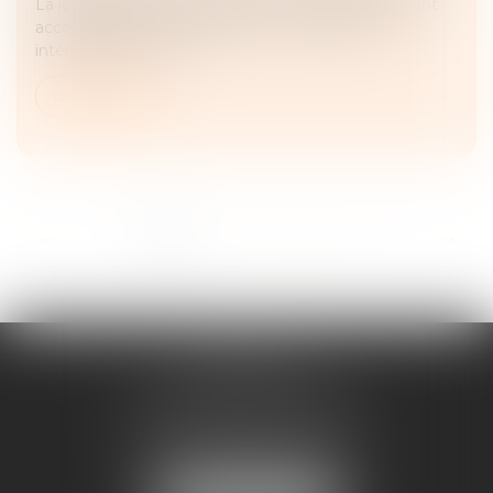
La loi sur la bioéthique de 2021 et les débats qui l'ont
accompagnée n'ont pas remis en cause cette
interdiction. En reva...
Lire la suite
...
<<
<
1
2
3
4
5
6
7
>
>>
FRANÇOISE
DOUSSON-BILLOUDET
136 Pl. du Champ de Foire
01400 Châtillon-sur-Chalaronne
Tél :
04 74 55 19 64