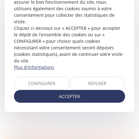
assurer le bon fonctionnement du site, nous
utilisons également des cookies soumis à votre
consentement pour collecter des statistiques de
visite.
LA DÉSUÉTUDE DE L’ARTICLE 30-3 DU CODE
Cliquez ci-dessous sur « ACCEPTER » pour accepter
CIVIL EST INOPPOSABLE AUX ENFANTS
le dépôt de l'ensemble des cookies ou sur «
MINEURS LORSQUE LEUR ASCENDANT N'EN
CONFIGURER » pour choisir quels cookies
A PAS FAIT L'OBJET
nécessitant votre consentement seront déposés
Droit de la famille, des personnes et de leur patrimoine
(cookies statistiques), avant de continuer votre visite
/
Filiation
du site.
Plus d'informations
Dans un arrêt du 27 novembre 2024, la Cour de
cassation a rappelé les règles spécifiques liées à la
transmission de la nationalité française par filiation, en
CONFIGURER
REFUSER
mettant en lumière...
ACCEPTER
Lire la suite