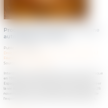
Procréation post mortem : vers une
autorisation en France ?
Publié le :
10/02/2025
Droit de la famille, des personnes et de leur patrimoine
/
Filiation
Source :
www.actu-juridique.fr
Interdite en France depuis l’adoption des lois de bioéthique
en 1994, la procréation post mortem est autorisée en
Espagne, bien que conditionnée. Pourra-t-on un jour créer
la vie après la mort ? Une décision du Conseil d’État du 28
novembre 2024 a suscité le débat après l’autorisation de
l’exportation de gamètes de l’autre côté des Pyrénées...