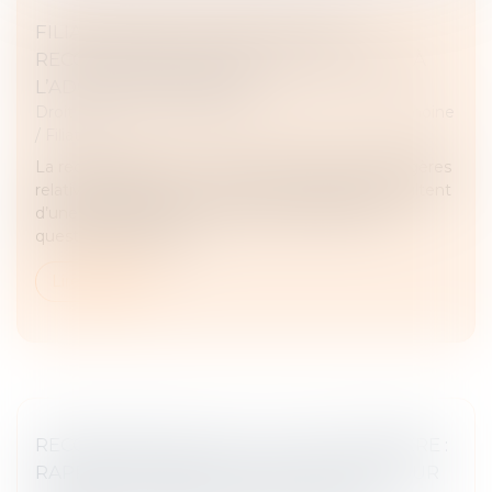
FILIATION ISSUE D’UNE GPA : UNE
RECONNAISSANCE SANS ASSIMILATION À
L’ADOPTION PLÉNIÈRE
Droit de la famille, des personnes et de leur patrimoine
/
Filiation
La reconnaissance en France des décisions étrangères
relatives à la filiation, notamment lorsqu’elles résultent
d’une gestation pour autrui (GPA), soulève des
questions complexe...
Lire la suite
RECONNAISSANCE DE LA GPA ÉTRANGÈRE :
RAPPEL DES CONDITIONS STRICTES POUR