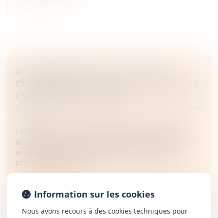
RECONNAISSANCE DES JUGEMENTS
ÉTRANGERS : LES LIMITES DE L’EXEQUATUR
EN MATIÈRE D’ADOPTION
Droit de la famille, des personnes et de leur patrimoine
/
Filiation
L’exequatur d’une décision étrangère permet de lui
donner effet sur le territoire français. Toutefois, cette
reconnaissance est subordonnée au respect de
plusieurs conditions, d...
Lire la suite
Information sur les cookies
Nous avons recours à des cookies techniques pour