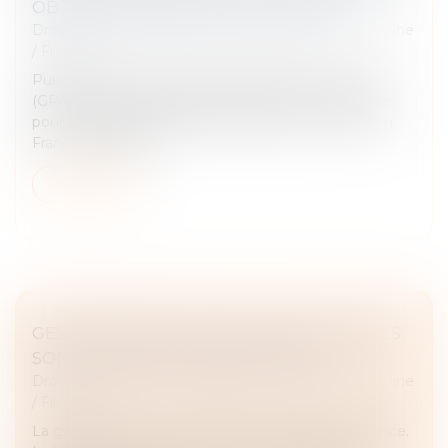
OBTENIR L’EXEQUATUR EN FRANCE
Droit de la famille, des personnes et de leur patrimoine
/
Filiation
Puisque la France prohibe la gestation pour autrui
(GPA), de nombreux couples se rendent à l’étranger
pour fonder leurs familles. Toutefois, à leur retour en
France, des difficu...
Lire la suite
GESTATION POUR AUTRUI (GPA) : QUELLES
SONT LES ÉVOLUTIONS DU DROIT ?
Droit de la famille, des personnes et de leur patrimoine
/
Filiation
La gestation pour autrui (GPA) est interdite en France.