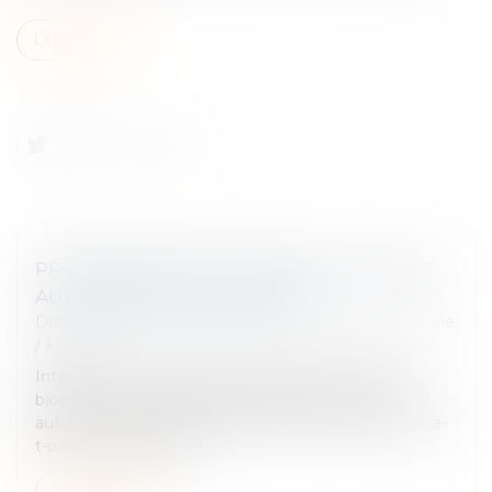
Lire la suite
PROCRÉATION POST MORTEM : VERS UNE
AUTORISATION EN FRANCE ?
Droit de la famille, des personnes et de leur patrimoine
/
Filiation
Interdite en France depuis l’adoption des lois de
bioéthique en 1994, la procréation post mortem est
autorisée en Espagne, bien que conditionnée. Pourra-
t-on un jour créer la vi...
Lire la suite