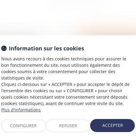
RALE : UNE
CLAUSE DE PRÉCI
 POUR L’AVOCAT
Information sur les cookies
SURVIVANT N’EST
 patrimoine
/
Droit de la famille, 
Nous avons recours à des cookies techniques pour assurer le
Patrimoine et succes
bon fonctionnement du site, nous utilisons également des
cookies soumis à votre consentement pour collecter des
ligation d'information
Le prélèvement précip
statistiques de visite.
trict mandat
permet à un époux, su
Cliquez ci-dessous sur « ACCEPTER » pour accepter le dépôt de
 notamment...
communauté avant tou
l'ensemble des cookies ou sur « CONFIGURER » pour choisir
quels cookies nécessitant votre consentement seront déposés
Lire la suite
(cookies statistiques), avant de continuer votre visite du site.
Plus d'informations
ACCEPTER
CONFIGURER
REFUSER