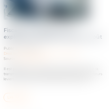
Fiscalité : transmettre son
exploitation agricole à moindre coût
Publié le :
23/07/2024
Droit des sociétés
/
Transmission d’entreprise
Source :
www.terre-net.fr
Il est possible de minimiser les impacts fiscaux lors de la
transmission de son exploitation agricole, grâce à plusieurs
leviers qui nécessitent cependant d’être anticipés...
Lire la suite