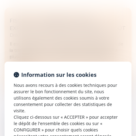
FISCALITÉ : TRANSMETTRE SON
EXPLOITATION AGRICOLE À MOINDRE COÛT
Droit des sociétés
/
Transmission d’entreprise
Il est possible de minimiser les impacts fiscaux lors de
la transmission de son exploitation agricole, grâce à
plusieurs leviers qui nécessitent cependant d’être
anticipés...
Information sur les cookies
Lire la suite
Nous avons recours à des cookies techniques pour
assurer le bon fonctionnement du site, nous
utilisons également des cookies soumis à votre
consentement pour collecter des statistiques de
visite.
Cliquez ci-dessous sur « ACCEPTER » pour accepter
TRANSMETTRE LES ENTREPRISES
le dépôt de l'ensemble des cookies ou sur «
FAMILIALES, DÉFI PERMANENT
CONFIGURER » pour choisir quels cookies
Droit des sociétés
/
Transmission d’entreprise