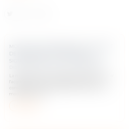
MODIFICATION INOPINÉE D'UN CONTRAT
DE CESSION DE TITRES AVANT LA
SIGNATURE DE L'ACTE : L'ABUS ÉCARTÉ
Droit des sociétés
/
Transmission d’entreprise
La modification d'un contrat de cession de titres par
l'acquéreur la veille de la signature de l'acte ne
constitue pas un abus à l'égard du cédant si cette
modification a fait l...
Lire la suite