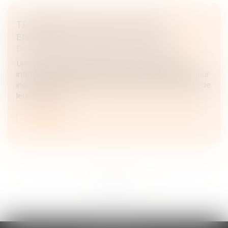
TRANSMISSION FAMILIALE D’UNE
ENTREPRISE : POUR OU CONTRE ?
Droit des sociétés
/
Transmission d’entreprise
Une entreprise familiale possède cette qualité
intrinsèque de rassurer les clients. Ils gardent dans leur
inconscient l’image d’une entreprise qui a fait partie de
leur parcours...
Lire la suite
...
...
<<
<
3
4
5
6
7
8
9
>
>>