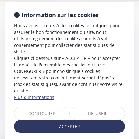
Information sur les cookies
Accueil
Nous avons recours à des cookies techniques pour
Présentation
assurer le bon fonctionnement du site, nous
Expertises
utilisons également des cookies soumis à votre
Divorce, Séparation, Succession
consentement pour collecter des statistiques de
Etat des personnes
visite.
Cliquez ci-dessous sur « ACCEPTER » pour accepter
Actus
le dépôt de l'ensemble des cookies ou sur «
Paiement en ligne
CONFIGURER » pour choisir quels cookies
Honoraires
nécessitant votre consentement seront déposés
Rdv en ligne
(cookies statistiques), avant de continuer votre visite
Contact
du site.
Plus d'informations
Espace client
Plan du site
Mentions légales
CONFIGURER
REFUSER
Politique de cookies
ACCEPTER
Politique de confidentialité